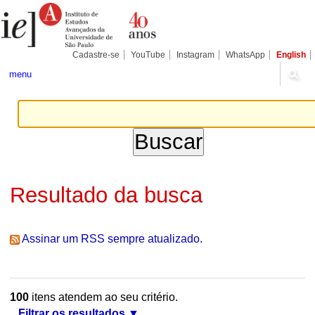
Ir
Ferramentas
Seções
para
Pessoais
o
conteúdo.
|
Cadastre-se
YouTube
Instagram
WhatsApp
English
Ir
para
menu
a
navegação
Resultado da busca
Assinar um RSS sempre atualizado.
100
itens atendem ao seu critério.
Filtrar os resultados