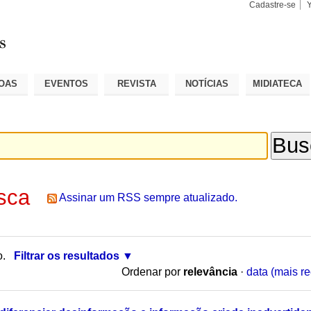
Cadastre-se
Busca
Busca
Avançad
OAS
EVENTOS
REVISTA
NOTÍCIAS
MIDIATECA
sca
Assinar um RSS sempre atualizado.
o.
Filtrar os resultados
Ordenar por
relevância
·
data (mais re