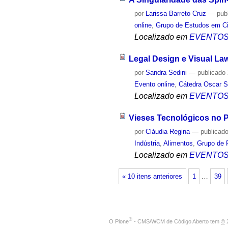
por
Larissa Barreto Cruz
—
pub
online
,
Grupo de Estudos em Ci
Localizado em
EVENTO
Legal Design e Visual La
por
Sandra Sedini
—
publicado
Evento online
,
Cátedra Oscar S
Localizado em
EVENTO
Vieses Tecnológicos no P
por
Cláudia Regina
—
publicad
Indústria
,
Alimentos
,
Grupo de 
Localizado em
EVENTO
« 10 itens anteriores
1
…
39
®
O
Plone
- CMS/WCM de Código Aberto
tem
©
2