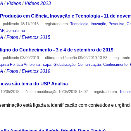
CA
/
Vídeos
/
Vídeos 2023
Produção em Ciência, Inovação e Tecnologia - 11 de nove
—
publicado
18/11/2015
— registrado em:
Tecnologia
,
Inovação
,
Pesquisa
,
Gr
NAP
,
Jornalismo
CA
/
Fotos
/
Eventos 2015
ligno do Conhecimento - 3 e 4 de setembro de 2019
—
publicado
03/09/2019
—
última modificação
09/09/2019 13:53
— registrad
uisa Política Ambiental
,
capa
,
Globalização
,
Comunicação
,
Conhecimento
,
CA
/
Fotos
/
Eventos 2019
news são tema do USP Analisa
10/05/2018
—
última modificação
10/05/2018 15:02
— registrado em:
Tecnol
sseminação está ligada a identificação com conteúdos e urgênc
S
-offs Acadêmicas da Saúde (Health Deep Techs)