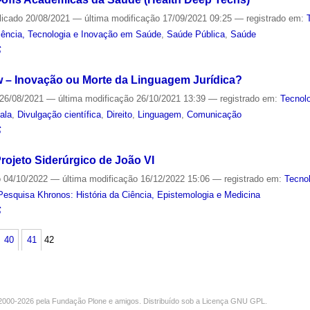
licado
20/08/2021
—
última modificação
17/09/2021 09:25
— registrado em:
ência, Tecnologia e Inovação em Saúde
,
Saúde Pública
,
Saúde
S
w – Inovação ou Morte da Linguagem Jurídica?
26/08/2021
—
última modificação
26/10/2021 13:39
— registrado em:
Tecnol
ala
,
Divulgação científica
,
Direito
,
Linguagem
,
Comunicação
S
rojeto Siderúrgico de João VI
o
04/10/2022
—
última modificação
16/12/2022 15:06
— registrado em:
Tecno
Pesquisa Khronos: História da Ciência, Epistemologia e Medicina
S
40
41
42
000-2026 pela
Fundação Plone
e amigos. Distribuído sob a
Licença GNU GPL
.