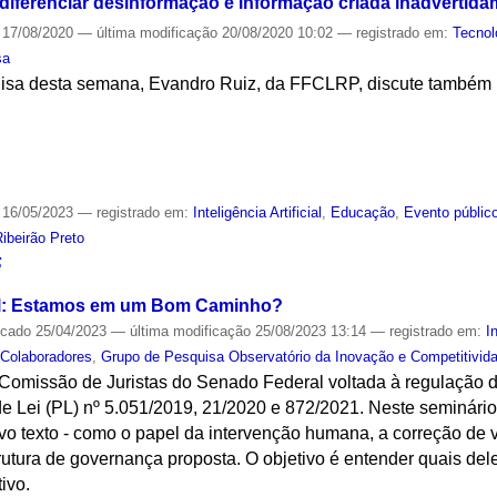
 diferenciar desinformação e informação criada inadvertid
17/08/2020
—
última modificação
20/08/2020 10:02
— registrado em:
Tecnol
sa
isa desta semana, Evandro Ruiz, da FFCLRP, discute também pr
S
16/05/2023
— registrado em:
Inteligência Artificial
,
Educação
,
Evento públic
ibeirão Preto
S
sil: Estamos em um Bom Caminho?
icado
25/04/2023
—
última modificação
25/08/2023 13:14
— registrado em:
I
 Colaboradores
,
Grupo de Pesquisa Observatório da Inovação e Competitivid
omissão de Juristas do Senado Federal voltada à regulação da
 de Lei (PL) nº 5.051/2019, 21/2020 e 872/2021. Neste seminário
vo texto - como o papel da intervenção humana, a correção de v
trutura de governança proposta. O objetivo é entender quais d
ivo.