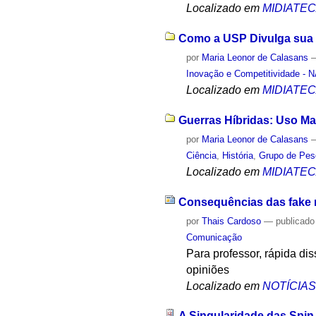
Localizado em
MIDIATE
Como a USP Divulga sua 
por
Maria Leonor de Calasans
Inovação e Competitividade - 
Localizado em
MIDIATE
Guerras Híbridas: Uso Ma
por
Maria Leonor de Calasans
Ciência
,
História
,
Grupo de Pesq
Localizado em
MIDIATE
Consequências das fake 
por
Thais Cardoso
—
publicado
Comunicação
Para professor, rápida di
opiniões
Localizado em
NOTÍCIA
A Singularidade das Spin