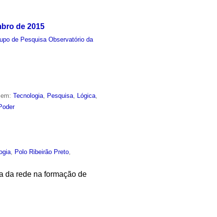
mbro de 2015
upo de Pesquisa Observatório da
o em:
Tecnologia
,
Pesquisa
,
Lógica
,
Poder
ogia
,
Polo Ribeirão Preto
,
ia da rede na formação de