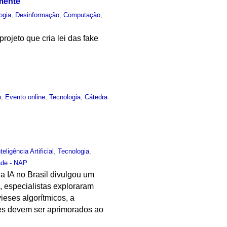
amente
ogia
,
Desinformação
,
Computação
,
ojeto que cria lei das fake
o
,
Evento online
,
Tecnologia
,
Cátedra
nteligência Artificial
,
Tecnologia
,
ade - NAP
 IA no Brasil divulgou um
, especialistas exploraram
ieses algorítmicos, a
eles devem ser aprimorados ao