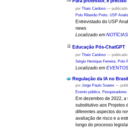
Para professor, é preciso
por
Thais Cardoso
—
publicado
Polo Ribeirão Preto
,
USP Anali
Entrevistado do USP Anal
news
Localizado em
NOTÍCIA
Educação Pós-ChatGPT
por
Thais Cardoso
—
publicado
Sérgio Henrique Ferreira
,
Polo R
Localizado em
EVENTO
Regulação da IA no Bra
por
Jorge Paulo Soares
—
publ
Evento público
,
Pesquisadores
Em dezembro de 2022, a C
substitutivo aos Projetos
diferentes aspectos do no
avaliação de risco e a es
longo do processo legislat