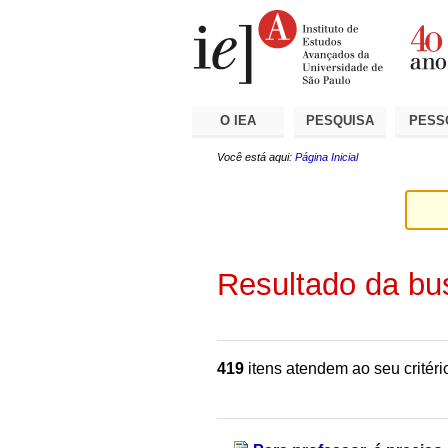
Ir
Ferramentas
Seções
para
Pessoais
o
conteúdo.
|
Ir
para
a
O IEA
PESQUISA
PESS
navegação
Você está aqui:
Página Inicial
Resultado da bu
419
itens atendem ao seu critéri