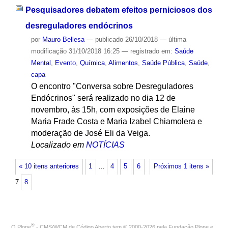
Pesquisadores debatem efeitos perniciosos dos
desreguladores endócrinos
por
Mauro Bellesa
—
publicado
26/10/2018
—
última
modificação
31/10/2018 16:25
— registrado em:
Saúde
Mental
,
Evento
,
Química
,
Alimentos
,
Saúde Pública
,
Saúde
,
capa
O encontro "Conversa sobre Desreguladores
Endócrinos" será realizado no dia 12 de
novembro, às 15h, com exposições de Elaine
Maria Frade Costa e Maria Izabel Chiamolera e
moderação de José Eli da Veiga.
Localizado em
NOTÍCIAS
« 10 itens anteriores
1
…
4
5
6
Próximos 1 itens »
7
8
®
O
Plone
- CMS/WCM de Código Aberto
tem
©
2000-2026 pela
Fundação Plone
e