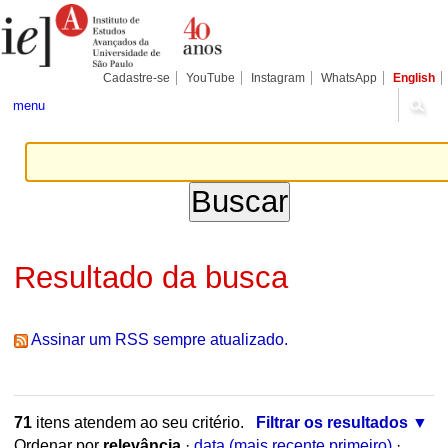
Ir
Ferramentas
Seções
para
Pessoais
o
conteúdo.
|
Cadastre-se
YouTube
Instagram
WhatsApp
English
Ir
para
menu
a
navegação
Resultado da busca
Assinar um RSS sempre atualizado.
71
itens atendem ao seu critério.
Filtrar os resultados
Ordenar por
relevância
·
data (mais recente primeiro)
·