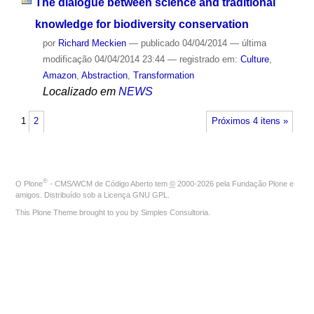
The dialogue between science and traditional
knowledge for biodiversity conservation
por
Richard Meckien
—
publicado
04/04/2014
—
última
modificação
04/04/2014 23:44
— registrado em:
Culture
,
Amazon
,
Abstraction
,
Transformation
Localizado em
NEWS
1
2
Próximos 4 itens »
®
O
Plone
- CMS/WCM de Código Aberto
tem
©
2000-2026 pela
Fundação Plone
e
amigos. Distribuído sob a
Licença GNU GPL
.
This Plone Theme brought to you by
Simples Consultoria
.