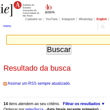
Ir
Ferramentas
Seções
para
Pessoais
o
conteúdo.
|
Cadastre-se
YouTube
Instagram
WhatsApp
English
Ir
para
menu
a
navegação
Resultado da busca
Assinar um RSS sempre atualizado.
14
itens atendem ao seu critério.
Filtrar os resultados
Ordenar por
relevância
·
data (mais recente primeiro)
·