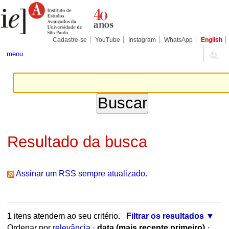
Ir
Ferramentas
Seções
para
Pessoais
o
conteúdo.
|
Cadastre-se
YouTube
Instagram
WhatsApp
English
Ir
para
menu
a
navegação
Resultado da busca
Assinar um RSS sempre atualizado.
1
itens atendem ao seu critério.
Filtrar os resultados
Ordenar por
relevância
·
data (mais recente primeiro)
·