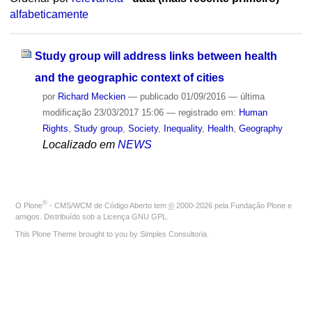
alfabeticamente
Study group will address links between health
and the geographic context of cities
por
Richard Meckien
—
publicado
01/09/2016
—
última
modificação
23/03/2017 15:06
— registrado em:
Human
Rights
,
Study group
,
Society
,
Inequality
,
Health
,
Geography
Localizado em
NEWS
®
O
Plone
- CMS/WCM de Código Aberto
tem
©
2000-2026 pela
Fundação Plone
e
amigos. Distribuído sob a
Licença GNU GPL
.
This Plone Theme brought to you by
Simples Consultoria
.