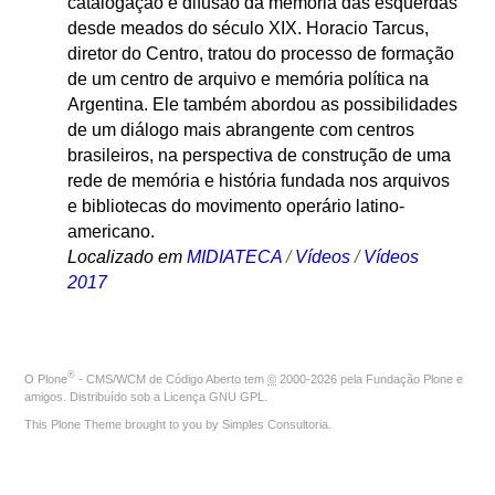
catalogação e difusão da memória das esquerdas
desde meados do século XIX. Horacio Tarcus,
diretor do Centro, tratou do processo de formação
de um centro de arquivo e memória política na
Argentina. Ele também abordou as possibilidades
de um diálogo mais abrangente com centros
brasileiros, na perspectiva de construção de uma
rede de memória e história fundada nos arquivos
e bibliotecas do movimento operário latino-
americano.
Localizado em
MIDIATECA
/
Vídeos
/
Vídeos
2017
®
O
Plone
- CMS/WCM de Código Aberto
tem
©
2000-2026 pela
Fundação Plone
e
amigos. Distribuído sob a
Licença GNU GPL
.
This Plone Theme brought to you by
Simples Consultoria
.