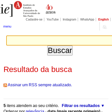
Ir
Ferramentas
Seções
para
Pessoais
o
conteúdo.
|
Cadastre-se
YouTube
Instagram
WhatsApp
English
Ir
para
menu
a
navegação
Resultado da busca
Assinar um RSS sempre atualizado.
5
itens atendem ao seu critério.
Filtrar os resultados
Ordenar por
relevância
·
data (mais recente primeiro)
·