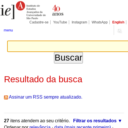
Ir
Ferramentas
Seções
para
Pessoais
o
conteúdo.
|
Cadastre-se
YouTube
Instagram
WhatsApp
English
Ir
para
menu
a
navegação
Resultado da busca
Assinar um RSS sempre atualizado.
27
itens atendem ao seu critério.
Filtrar os resultados
Ordenar por
relevância
·
data (mais recente primeiro)
·