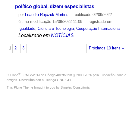
político global, dizem especialistas
por
Leandra Rajczuk Martins
—
publicado
02/09/2022
—
última modificação
15/09/2022 11:09
— registrado em:
Igualdade
,
Ciência e Tecnologia
,
Cooperação Internacional
Localizado em
NOTÍCIAS
1
2
3
Próximos 10 itens »
®
O
Plone
- CMS/WCM de Código Aberto
tem
©
2000-2026 pela
Fundação Plone
e
amigos. Distribuído sob a
Licença GNU GPL
.
This Plone Theme brought to you by
Simples Consultoria
.