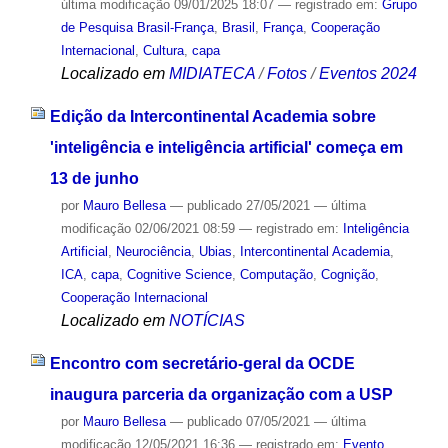
última modificação
09/01/2025 18:07
— registrado em:
Grupo
de Pesquisa Brasil-França
,
Brasil
,
França
,
Cooperação
Internacional
,
Cultura
,
capa
Localizado em
MIDIATECA
/
Fotos
/
Eventos 2024
Edição da Intercontinental Academia sobre
'inteligência e inteligência artificial' começa em
13 de junho
por
Mauro Bellesa
—
publicado
27/05/2021
—
última
modificação
02/06/2021 08:59
— registrado em:
Inteligência
Artificial
,
Neurociência
,
Ubias
,
Intercontinental Academia
,
ICA
,
capa
,
Cognitive Science
,
Computação
,
Cognição
,
Cooperação Internacional
Localizado em
NOTÍCIAS
Encontro com secretário-geral da OCDE
inaugura parceria da organização com a USP
por
Mauro Bellesa
—
publicado
07/05/2021
—
última
modificação
12/05/2021 16:36
— registrado em:
Evento
,