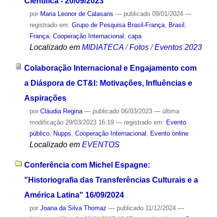
Científica - 20/09/2023
por
Maria Leonor de Calasans
—
publicado
09/01/2024
—
registrado em:
Grupo de Pesquisa Brasil-França
,
Brasil
,
França
,
Cooperação Internacional
,
capa
Localizado em
MIDIATECA
/
Fotos
/
Eventos 2023
Colaboração Internacional e Engajamento com
a Diáspora de CT&I: Motivações, Influências e
Aspirações
por
Cláudia Regina
—
publicado
06/03/2023
—
última
modificação
29/03/2023 16:19
— registrado em:
Evento
público
,
Nupps
,
Cooperação Internacional
,
Evento online
Localizado em
EVENTOS
Conferência com Michel Espagne:
"Historiografia das Transferências Culturais e a
América Latina" 16/09/2024
por
Joana da Silva Thomaz
—
publicado
11/12/2024
—