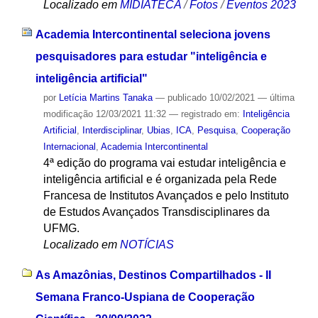
Localizado em
MIDIATECA
/
Fotos
/
Eventos 2023
Academia Intercontinental seleciona jovens
pesquisadores para estudar "inteligência e
inteligência artificial"
por
Letícia Martins Tanaka
—
publicado
10/02/2021
—
última
modificação
12/03/2021 11:32
— registrado em:
Inteligência
Artificial
,
Interdisciplinar
,
Ubias
,
ICA
,
Pesquisa
,
Cooperação
Internacional
,
Academia Intercontinental
4ª edição do programa vai estudar inteligência e
inteligência artificial e é organizada pela Rede
Francesa de Institutos Avançados e pelo Instituto
de Estudos Avançados Transdisciplinares da
UFMG.
Localizado em
NOTÍCIAS
As Amazônias, Destinos Compartilhados - II
Semana Franco-Uspiana de Cooperação