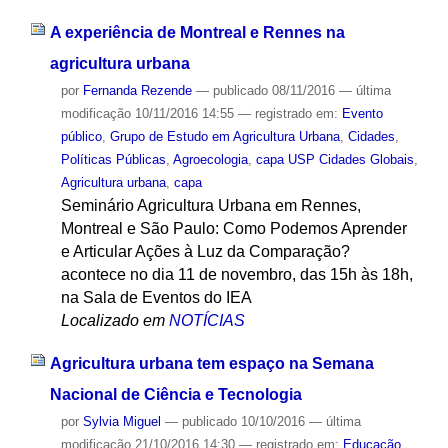
A experiência de Montreal e Rennes na
agricultura urbana
por
Fernanda Rezende
—
publicado
08/11/2016
—
última
modificação
10/11/2016 14:55
— registrado em:
Evento
público
,
Grupo de Estudo em Agricultura Urbana
,
Cidades
,
Políticas Públicas
,
Agroecologia
,
capa USP Cidades Globais
,
Agricultura urbana
,
capa
Seminário Agricultura Urbana em Rennes,
Montreal e São Paulo: Como Podemos Aprender
e Articular Ações à Luz da Comparação?
acontece no dia 11 de novembro, das 15h às 18h,
na Sala de Eventos do IEA
Localizado em
NOTÍCIAS
Agricultura urbana tem espaço na Semana
Nacional de Ciência e Tecnologia
por
Sylvia Miguel
—
publicado
10/10/2016
—
última
modificação
21/10/2016 14:30
— registrado em:
Educação
,