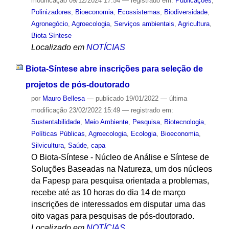
modificação
09/12/2024 17:54
— registrado em:
Publicações
,
Polinizadores
,
Bioeconomia
,
Ecossistemas
,
Biodiversidade
,
Agronegócio
,
Agroecologia
,
Serviços ambientais
,
Agricultura
,
Biota Síntese
Localizado em
NOTÍCIAS
Biota-Síntese abre inscrições para seleção de
projetos de pós-doutorado
por
Mauro Bellesa
—
publicado
19/01/2022
—
última
modificação
23/02/2022 15:49
— registrado em:
Sustentabilidade
,
Meio Ambiente
,
Pesquisa
,
Biotecnologia
,
Políticas Públicas
,
Agroecologia
,
Ecologia
,
Bioeconomia
,
Silvicultura
,
Saúde
,
capa
O Biota-Síntese - Núcleo de Análise e Síntese de
Soluções Baseadas na Natureza, um dos núcleos
da Fapesp para pesquisa orientada a problemas,
recebe até as 10 horas do dia 14 de março
inscrições de interessados em disputar uma das
oito vagas para pesquisas de pós-doutorado.
Localizado em
NOTÍCIAS