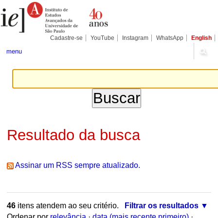
Ir
Ferramentas
Seções
para
Pessoais
o
conteúdo.
|
Cadastre-se
YouTube
Instagram
WhatsApp
English
Ir
para
menu
a
navegação
Resultado da busca
Assinar um RSS sempre atualizado.
46
itens atendem ao seu critério.
Filtrar os resultados
Ordenar por
relevância
·
data (mais recente primeiro)
·