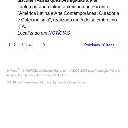
discutem várias questões ligadas à arte
contemporânea latino-americana no encontro
"América Latina e Arte Contemporânea: Curadoria
e Colecionismo", realizado em 5 de setembro, no
IEA.
Localizado em
NOTÍCIAS
1
2
3
4
…
13
Próximos 10 itens »
®
O
Plone
- CMS/WCM de Código Aberto
tem
©
2000-2026 pela
Fundação Plone
e
amigos. Distribuído sob a
Licença GNU GPL
.
This Plone Theme brought to you by
Simples Consultoria
.