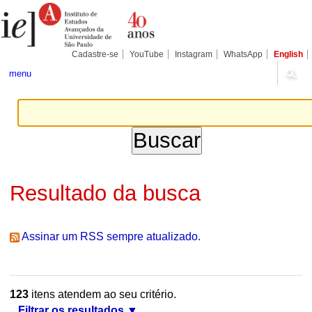
Ir
Ferramentas
Seções
para
Pessoais
o
conteúdo.
|
Cadastre-se
YouTube
Instagram
WhatsApp
English
Ir
para
menu
a
navegação
Resultado da busca
Assinar um RSS sempre atualizado.
123
itens atendem ao seu critério.
Filtrar os resultados