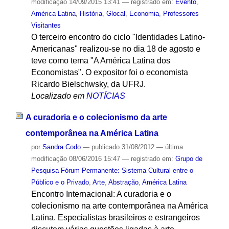
modificação
14/09/2015 13:41
— registrado em:
Evento
,
América Latina
,
História
,
Glocal
,
Economia
,
Professores
Visitantes
O terceiro encontro do ciclo "Identidades Latino-
Americanas" realizou-se no dia 18 de agosto e
teve como tema "A América Latina dos
Economistas". O expositor foi o economista
Ricardo Bielschwsky, da UFRJ.
Localizado em
NOTÍCIAS
A curadoria e o colecionismo da arte
contemporânea na América Latina
por
Sandra Codo
—
publicado
31/08/2012
—
última
modificação
08/06/2016 15:47
— registrado em:
Grupo de
Pesquisa Fórum Permanente: Sistema Cultural entre o
Público e o Privado
,
Arte
,
Abstração
,
América Latina
Encontro Internacional: A curadoria e o
colecionismo na arte contemporânea na América
Latina. Especialistas brasileiros e estrangeiros