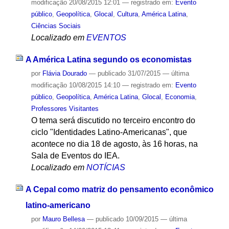
modificação
20/08/2015 12:01
— registrado em:
Evento
público
,
Geopolítica
,
Glocal
,
Cultura
,
América Latina
,
Ciências Sociais
Localizado em
EVENTOS
A América Latina segundo os economistas
por
Flávia Dourado
—
publicado
31/07/2015
—
última
modificação
10/08/2015 14:10
— registrado em:
Evento
público
,
Geopolítica
,
América Latina
,
Glocal
,
Economia
,
Professores Visitantes
O tema será discutido no terceiro encontro do
ciclo "Identidades Latino-Americanas", que
acontece no dia 18 de agosto, às 16 horas, na
Sala de Eventos do IEA.
Localizado em
NOTÍCIAS
A Cepal como matriz do pensamento econômico
latino-americano
por
Mauro Bellesa
—
publicado
10/09/2015
—
última