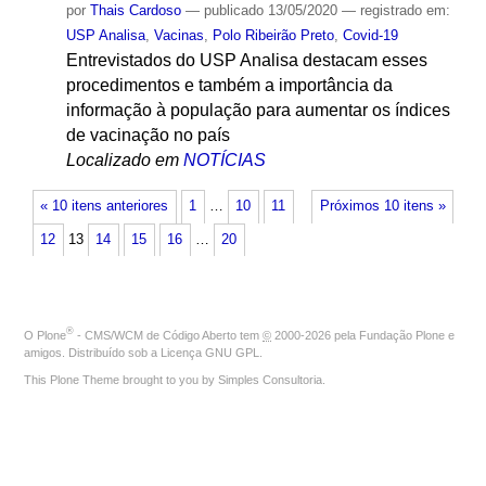
por
Thais Cardoso
—
publicado
13/05/2020
— registrado em:
USP Analisa
,
Vacinas
,
Polo Ribeirão Preto
,
Covid-19
Entrevistados do USP Analisa destacam esses
procedimentos e também a importância da
informação à população para aumentar os índices
de vacinação no país
Localizado em
NOTÍCIAS
« 10 itens anteriores
1
…
10
11
Próximos 10 itens »
12
13
14
15
16
…
20
®
O
Plone
- CMS/WCM de Código Aberto
tem
©
2000-2026 pela
Fundação Plone
e
amigos. Distribuído sob a
Licença GNU GPL
.
This Plone Theme brought to you by
Simples Consultoria
.