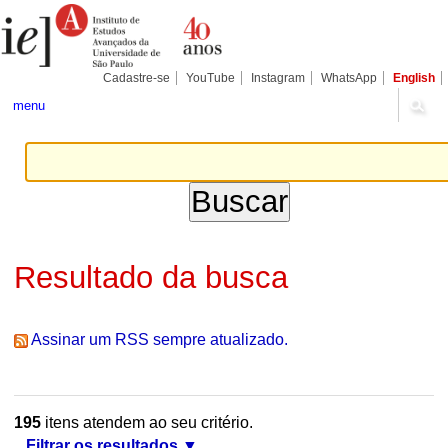
Ir
Ferramentas
Seções
para
Pessoais
o
conteúdo.
|
Cadastre-se
YouTube
Instagram
WhatsApp
English
Ir
para
menu
a
navegação
Resultado da busca
Assinar um RSS sempre atualizado.
195
itens atendem ao seu critério.
Filtrar os resultados