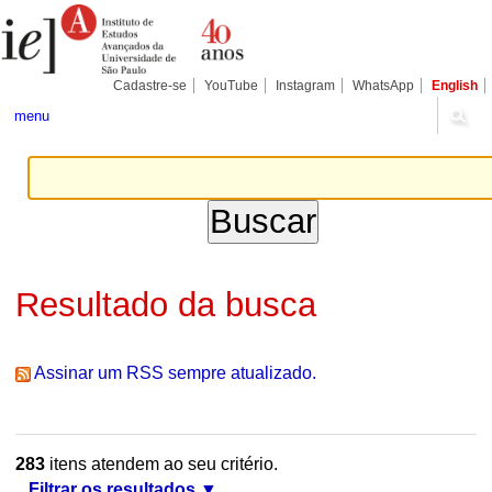
Ir
Ferramentas
Seções
para
Pessoais
o
conteúdo.
|
Cadastre-se
YouTube
Instagram
WhatsApp
English
Ir
para
menu
a
navegação
Resultado da busca
Assinar um RSS sempre atualizado.
283
itens atendem ao seu critério.
Filtrar os resultados