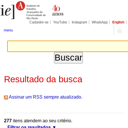
Ir
Ferramentas
Seções
para
Pessoais
o
conteúdo.
|
Cadastre-se
YouTube
Instagram
WhatsApp
English
Ir
para
menu
a
navegação
Resultado da busca
Assinar um RSS sempre atualizado.
277
itens atendem ao seu critério.
Filtrar os resultados