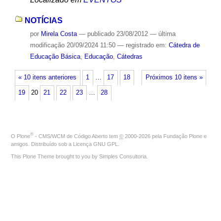
NOTÍCIAS
por
Mirela Costa
—
publicado
23/08/2012
—
última
modificação
20/09/2024 11:50
— registrado em:
Cátedra de
Educação Básica
,
Educação
,
Cátedras
« 10 itens anteriores
1
…
17
18
Próximos 10 itens »
19
20
21
22
23
…
28
®
O
Plone
- CMS/WCM de Código Aberto
tem
©
2000-2026 pela
Fundação Plone
e
amigos. Distribuído sob a
Licença GNU GPL
.
This Plone Theme brought to you by
Simples Consultoria
.