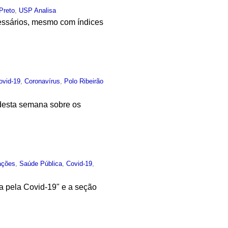
Preto
,
USP Analisa
cessários, mesmo com índices
ovid-19
,
Coronavírus
,
Polo Ribeirão
 desta semana sobre os
ações
,
Saúde Pública
,
Covid-19
,
a pela Covid-19" e a seção