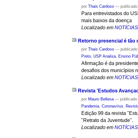
por
Thais Cardoso
—
publicado
Para entrevistados do US
mais baixos da doença
Localizado em
NOTÍCIA
Retorno presencial é tão
por
Thais Cardoso
—
publicado
Preto
,
USP Analisa
,
Ensino Púb
Afirmação é da president
desafios dos municípios 
Localizado em
NOTÍCIA
Revista 'Estudos Avançad
por
Mauro Bellesa
—
publicado
Pandemia
,
Coronavírus
,
Revist
Edição 99 da revista "Es
"Retrato da Juventude".
Localizado em
NOTÍCIA