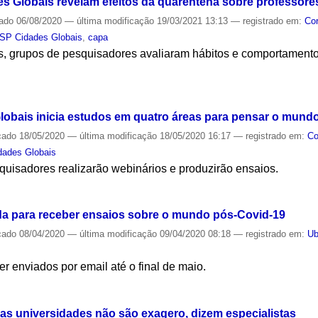
 Globais revelam efeitos da quarentena sobre professore
cado
06/08/2020
—
última modificação
19/03/2021 13:13
— registrado em:
Co
SP Cidades Globais
,
capa
s, grupos de pesquisadores avaliaram hábitos e comportamentos
S
obais inicia estudos em quatro áreas para pensar o mun
cado
18/05/2020
—
última modificação
18/05/2020 16:17
— registrado em:
Co
ades Globais
uisadores realizarão webinários e produzirão ensaios.
S
a para receber ensaios sobre o mundo pós-Covid-19
cado
08/04/2020
—
última modificação
09/04/2020 08:18
— registrado em:
Ub
r enviados por email até o final de maio.
S
nas universidades não são exagero, dizem especialistas