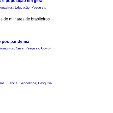
s e população em geral
ronavírus
,
Educação
,
Pesquisa
,
 de milhares de brasileiros
do pós-pandemia
ronavírus
,
Crise
,
Pesquisa
,
Covid-
ias
,
Ciência
,
Geopolítica
,
Pesquisa
,