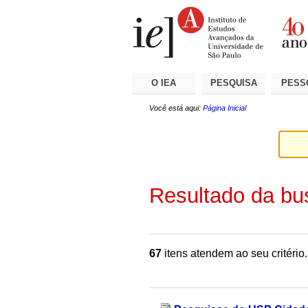
Ir
Ferramentas
Seções
para
Pessoais
o
conteúdo.
|
Ir
para
a
O IEA
PESQUISA
PESS
navegação
Você está aqui:
Página Inicial
Resultado da bu
67
itens atendem ao seu critério.