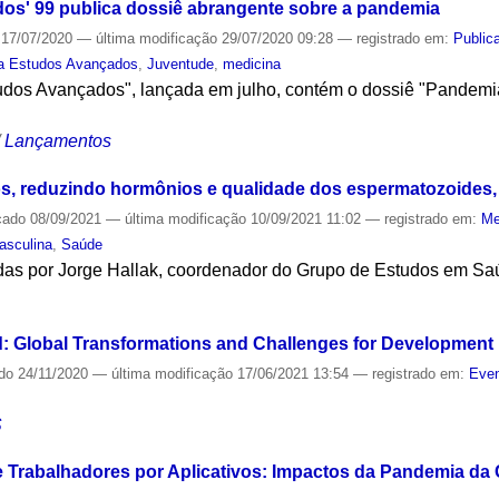
os' 99 publica dossiê abrangente sobre a pandemia
17/07/2020
—
última modificação
29/07/2020 09:28
— registrado em:
Public
a Estudos Avançados
,
Juventude
,
medicina
tudos Avançados", lançada em julho, contém o dossiê "Pandemi
/
Lançamentos
los, reduzindo hormônios e qualidade dos espermatozoides
cado
08/09/2021
—
última modificação
10/09/2021 11:02
— registrado em:
Me
asculina
,
Saúde
das por Jorge Hallak, coordenador do Grupo de Estudos em Sa
S
: Global Transformations and Challenges for Development
ado
24/11/2020
—
última modificação
17/06/2021 13:54
— registrado em:
Even
S
e Trabalhadores por Aplicativos: Impactos da Pandemia da