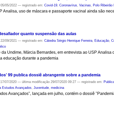
05/05/2022
— registrado em:
Covid-19
,
Coronavírus
,
Vacinas
,
Polo Ribeirão 
P Analisa, uso de máscara e passaporte vacinal ainda são ne
S
 desafiador quanto suspensão das aulas
22/09/2021
— registrado em:
Cátedra Sérgio Henrique Ferreira
,
Educação
,
C
lico
e da Undime, Márcia Bernardes, em entrevista ao USP Analisa
na educação durante a pandemia
S
os' 99 publica dossiê abrangente sobre a pandemia
17/07/2020
—
última modificação
29/07/2020 09:27
— registrado em:
Public
a Estudos Avançados
,
Juventude
,
medicina
tudos Avançados", lançada em julho, contém o dossiê "Pandemi
S