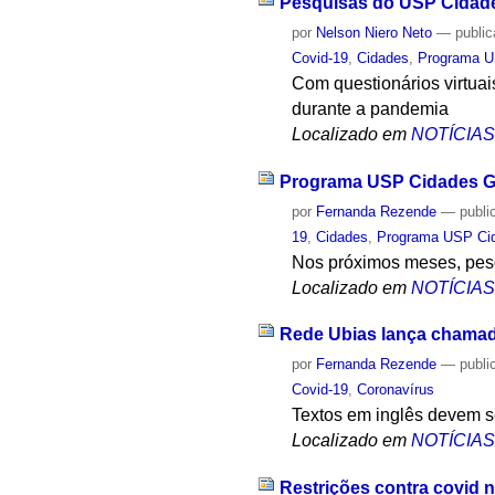
Pesquisas do USP Cidades
por
Nelson Niero Neto
—
publi
Covid-19
,
Cidades
,
Programa U
Com questionários virtuai
durante a pandemia
Localizado em
NOTÍCIA
Programa USP Cidades Gl
por
Fernanda Rezende
—
publi
19
,
Cidades
,
Programa USP Cid
Nos próximos meses, pesq
Localizado em
NOTÍCIA
Rede Ubias lança chamad
por
Fernanda Rezende
—
publi
Covid-19
,
Coronavírus
Textos em inglês devem se
Localizado em
NOTÍCIA
Restrições contra covid 