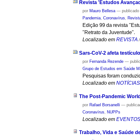
Revista 'Estudos Avançad
por
Mauro Bellesa
—
publicado
Pandemia
,
Coronavírus
,
Revist
Edição 99 da revista "Es
"Retrato da Juventude".
Localizado em
REVISTA
Sars-CoV-2 afeta testícu
por
Fernanda Rezende
—
publi
Grupo de Estudos em Saúde M
Pesquisas foram conduzi
Localizado em
NOTÍCIA
The Post-Pandemic World
por
Rafael Borsanelli
—
public
Coronavírus
,
NUPPs
Localizado em
EVENTO
Trabalho, Vida e Saúde d