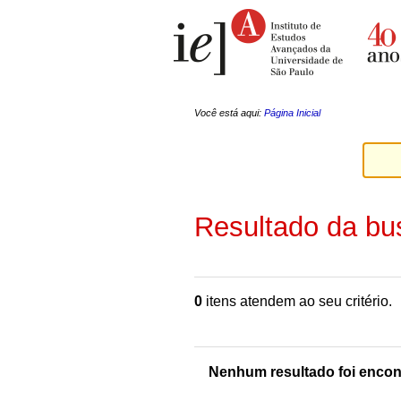
Ir
Ferramentas
para
Pessoais
o
conteúdo.
|
Ir
para
a
Você está aqui:
Página Inicial
navegação
Resultado da bu
0
itens atendem ao seu critério.
Nenhum resultado foi encon