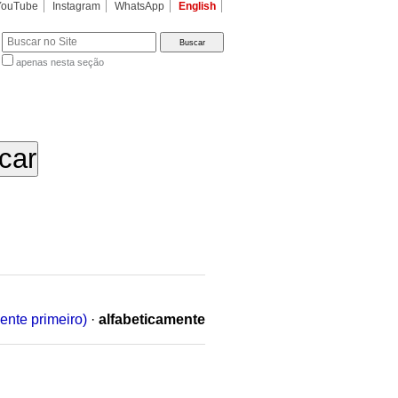
YouTube
Instagram
WhatsApp
English
apenas nesta seção
a…
ente primeiro)
·
alfabeticamente