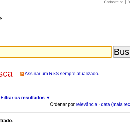
Cadastre-se
Busca
Busca
Avançad
sca
Assinar um RSS sempre atualizado.
Filtrar os resultados
Ordenar por
relevância
·
data (mais rec
trado.