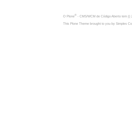
®
O
Plone
- CMS/WCM de Código Aberto
tem
©
2
This Plone Theme brought to you by
Simples Co