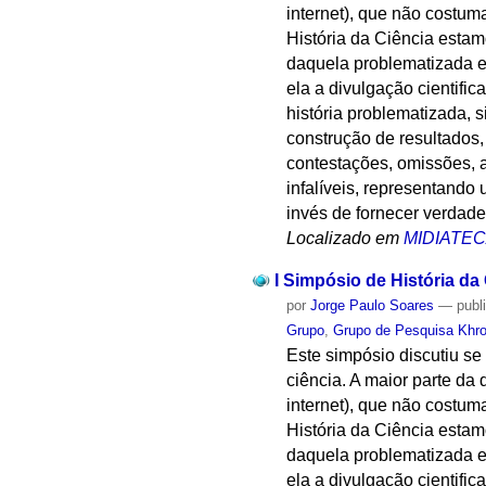
internet), que não costum
História da Ciência estamo
daquela problematizada e 
ela a divulgação cientifi
história problematizada, 
construção de resultados,
contestações, omissões, a
infalíveis, representand
invés de fornecer verdades
Localizado em
MIDIATE
I Simpósio de História da 
por
Jorge Paulo Soares
—
publ
Grupo
,
Grupo de Pesquisa Khron
Este simpósio discutiu se
ciência. A maior parte da 
internet), que não costum
História da Ciência estamo
daquela problematizada e 
ela a divulgação cientifi