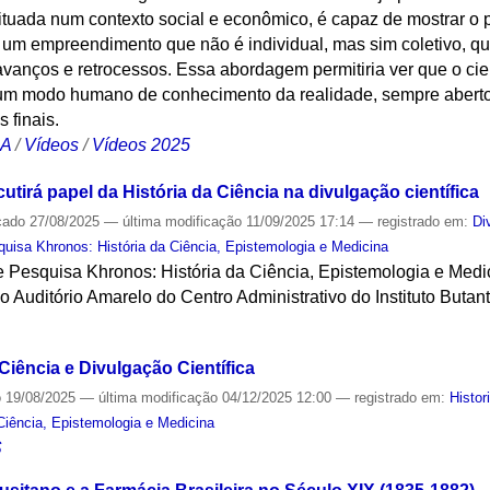
situada num contexto social e econômico, é capaz de mostrar o
 um empreendimento que não é individual, mas sim coletivo, qu
vanços e retrocessos. Essa abordagem permitiria ver que o cien
o um modo humano de conhecimento da realidade, sempre aberto
 finais.
CA
/
Vídeos
/
Vídeos 2025
tirá papel da História da Ciência na divulgação científica
cado
27/08/2025
—
última modificação
11/09/2025 17:14
— registrado em:
Di
uisa Khronos: História da Ciência, Epistemologia e Medicina
 Pesquisa Khronos: História da Ciência, Epistemologia e Medic
o Auditório Amarelo do Centro Administrativo do Instituto Butan
S
 Ciência e Divulgação Científica
o
19/08/2025
—
última modificação
04/12/2025 12:00
— registrado em:
Histor
Ciência, Epistemologia e Medicina
S