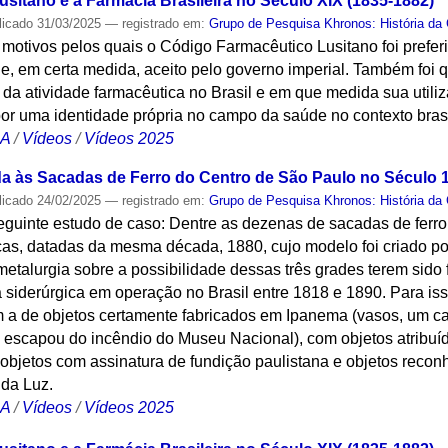
sitano e a Farmácia Brasileira no Século XIX (1835-1882)
licado
31/03/2025
— registrado em:
Grupo de Pesquisa Khronos: História da 
 motivos pelos quais o Código Farmacêutico Lusitano foi prefer
, e, em certa medida, aceito pelo governo imperial. Também foi
 da atividade farmacêutica no Brasil e em que medida sua utili
or uma identidade própria no campo da saúde no contexto brasi
CA
/
Vídeos
/
Vídeos 2025
a às Sacadas de Ferro do Centro de São Paulo no Século 
licado
24/02/2025
— registrado em:
Grupo de Pesquisa Khronos: História da 
eguinte estudo de caso: Dentre as dezenas de sacadas de ferro
icas, datadas da mesma década, 1880, cujo modelo foi criado p
etalurgia sobre a possibilidade dessas três grades terem sido
 siderúrgica em operação no Brasil entre 1818 e 1890. Para iss
 a de objetos certamente fabricados em Ipanema (vasos, um c
 escapou do incêndio do Museu Nacional), com objetos atribuí
 objetos com assinatura de fundição paulistana e objetos reco
da Luz.
CA
/
Vídeos
/
Vídeos 2025