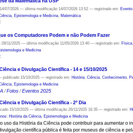
nese da Matemática na USP
14/07/2026
—
última modificação
14/07/2026 13:52
— registrado em:
Evento
Ciência, Epistemologia e Medicina
,
Matemática
S
 que os Computadores Podem e não Podem Fazer
o
28/11/2025
—
última modificação
11/05/2026 13:40
— registrado em:
Física
Epistemologia e Medicina
S
Ciência e Divulgação Científica - 14 e 15/10/2025
—
publicado
15/10/2025
— registrado em:
História
,
Ciência
,
Conhecimento
,
P
Ciência, Epistemologia e Medicina
CA
/
Fotos
/
Eventos 2025
Ciência e Divulgação Científica - 2º Dia
icado
15/10/2025
—
última modificação
26/11/2025 16:35
— registrado em:
H
os: História da Ciência, Epistemologia e Medicina
 o uso da História da Ciência pode contribuir para aumentar o in
divulgação científica pública é feita por museus de ciência e pela