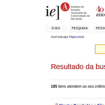
Ir
Ferramentas
Seções
para
Pessoais
o
conteúdo.
|
Ir
para
a
O IEA
PESQUISA
PESS
navegação
Você está aqui:
Página Inicial
Resultado da bu
185
itens atendem ao seu critéri