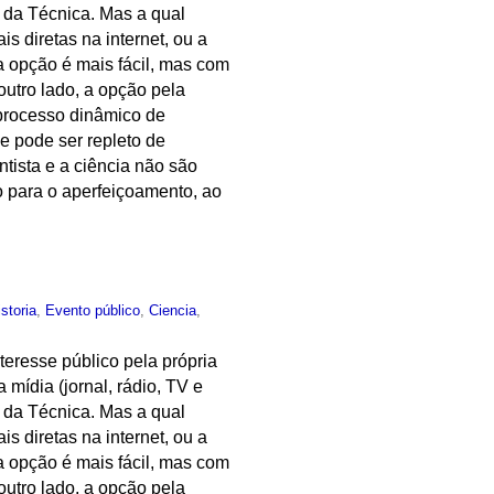
e da Técnica. Mas a qual
s diretas na internet, ou a
ra opção é mais fácil, mas com
outro lado, a opção pela
 processo dinâmico de
e pode ser repleto de
tista e a ciência não são
 para o aperfeiçoamento, ao
istoria
,
Evento público
,
Ciencia
,
teresse público pela própria
 mídia (jornal, rádio, TV e
e da Técnica. Mas a qual
s diretas na internet, ou a
ra opção é mais fácil, mas com
outro lado, a opção pela