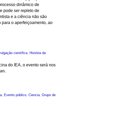
 processo dinâmico de
e pode ser repleto de
tista e a ciência não são
 para o aperfeiçoamento, ao
vulgação científica
,
História da
ina do IEA, o evento será nos
tan.
ia
,
Evento público
,
Ciencia
,
Grupo de