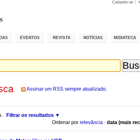
Cadastre-se
Busca
Busca
Avançad
OAS
EVENTOS
REVISTA
NOTÍCIAS
MIDIATECA
sca
Assinar um RSS sempre atualizado.
o.
Filtrar os resultados
Ordenar por
relevância
·
data (mais rec