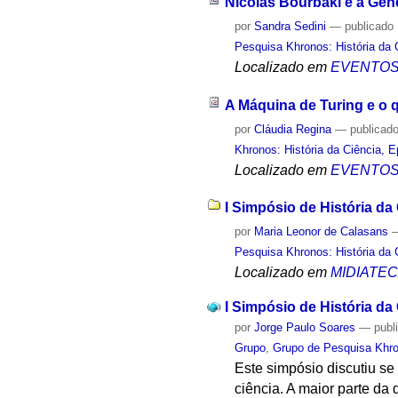
Nicolas Bourbaki e a Gê
por
Sandra Sedini
—
publicado
Pesquisa Khronos: História da 
Localizado em
EVENTO
A Máquina de Turing e o
por
Cláudia Regina
—
publicad
Khronos: História da Ciência, 
Localizado em
EVENTO
I Simpósio de História da 
por
Maria Leonor de Calasans
Pesquisa Khronos: História da 
Localizado em
MIDIATE
I Simpósio de História da 
por
Jorge Paulo Soares
—
publ
Grupo
,
Grupo de Pesquisa Khron
Este simpósio discutiu se
ciência. A maior parte da 