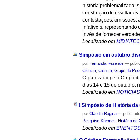
história problematizada, 
construção de resultados,
contestações, omissões, a
infalíveis, representand
invés de fornecer verdades
Localizado em
MIDIATE
Simpósio em outubro discu
por
Fernanda Rezende
—
publi
Ciência
,
Ciencia
,
Grupo de Pesq
Organizado pelo Grupo de
dias 14 e 15 de outubro, n
Localizado em
NOTÍCIA
I Simpósio de História da
por
Cláudia Regina
—
publicad
Pesquisa Khronos: História da 
Localizado em
EVENTO