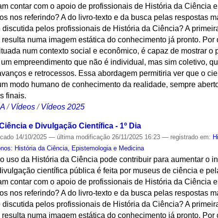
am contar com o apoio de profissionais de História da Ciência 
s nos referindo? A do livro-texto e da busca pelas respostas mai
discutida pelos profissionais de História da Ciência? A primei
ca resulta numa imagem estática do conhecimento já pronto. Por 
situada num contexto social e econômico, é capaz de mostrar o
 um empreendimento que não é individual, mas sim coletivo, qu
vanços e retrocessos. Essa abordagem permitiria ver que o cien
o um modo humano de conhecimento da realidade, sempre aberto
 finais.
CA
/
Vídeos
/
Vídeos 2025
Ciência e Divulgação Científica - 1º Dia
icado
14/10/2025
—
última modificação
26/11/2025 16:23
— registrado em:
H
os: História da Ciência, Epistemologia e Medicina
 o uso da História da Ciência pode contribuir para aumentar o in
divulgação científica pública é feita por museus de ciência e pela
am contar com o apoio de profissionais de História da Ciência 
s nos referindo? A do livro-texto e da busca pelas respostas mai
discutida pelos profissionais de História da Ciência? A primei
ca resulta numa imagem estática do conhecimento já pronto. Por 