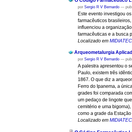
O Código Farmacêutico Lu
por
Sergio R V Bernardo
—
pub
Este evento investigou os
farmacêuticos brasileiros
influenciou a organização
farmacêuticas e a busca p
Localizado em
MIDIATE
Arqueometalurgia Aplicad
por
Sergio R V Bernardo
—
pub
A palestra apresentou o s
Paulo, existem três idênt
1867. O que diz a arqueom
Ferro do Ipanema, a única
grades foi comparada com
um pedaço de lingote que
cemitério e uma bigorna),
como a grade da Estação 
Localizado em
MIDIATE