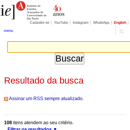
Ir
Ferramentas
Seções
para
Pessoais
o
conteúdo.
|
Cadastre-se
YouTube
Instagram
WhatsApp
English
Ir
para
menu
a
navegação
Resultado da busca
Assinar um RSS sempre atualizado.
108
itens atendem ao seu critério.
Filtrar os resultados