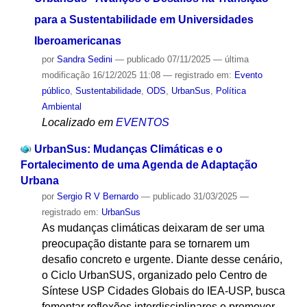
para a Sustentabilidade em Universidades
Iberoamericanas
por
Sandra Sedini
—
publicado
07/11/2025
—
última
modificação
16/12/2025 11:08
— registrado em:
Evento
público
,
Sustentabilidade
,
ODS
,
UrbanSus
,
Política
Ambiental
Localizado em
EVENTOS
UrbanSus: Mudanças Climáticas e o
Fortalecimento de uma Agenda de Adaptação
Urbana
por
Sergio R V Bernardo
—
publicado
31/03/2025
—
registrado em:
UrbanSus
As mudanças climáticas deixaram de ser uma
preocupação distante para se tornarem um
desafio concreto e urgente. Diante desse cenário,
o Ciclo UrbanSUS, organizado pelo Centro de
Síntese USP Cidades Globais do IEA-USP, busca
fomentar reflexões interdisciplinares e promover