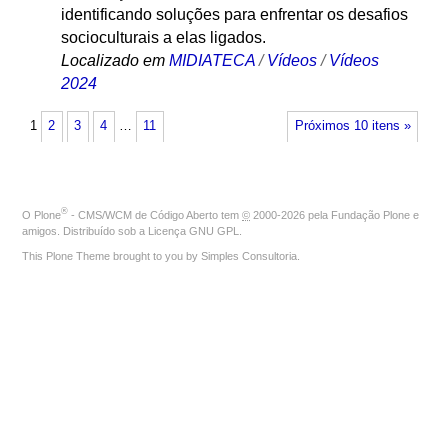
identificando soluções para enfrentar os desafios
socioculturais a elas ligados.
Localizado em
MIDIATECA
/
Vídeos
/
Vídeos
2024
1
2
3
4
…
11
Próximos 10 itens »
®
O
Plone
- CMS/WCM de Código Aberto
tem
©
2000-2026 pela
Fundação Plone
e
amigos. Distribuído sob a
Licença GNU GPL
.
This Plone Theme brought to you by
Simples Consultoria
.