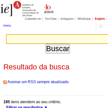
Ir
Ferramentas
Seções
para
Pessoais
o
conteúdo.
|
Cadastre-se
YouTube
Instagram
WhatsApp
English
Ir
para
menu
a
navegação
Resultado da busca
Assinar um RSS sempre atualizado.
185
itens atendem ao seu critério.
Filtrar os resultados