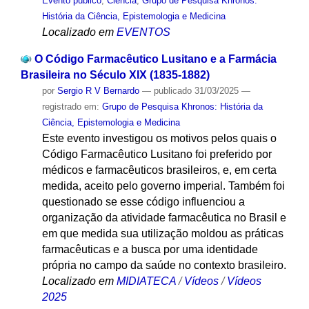
Evento público
,
Ciencia
,
Grupo de Pesquisa Khronos:
História da Ciência, Epistemologia e Medicina
Localizado em
EVENTOS
O Código Farmacêutico Lusitano e a Farmácia
Brasileira no Século XIX (1835-1882)
por
Sergio R V Bernardo
—
publicado
31/03/2025
—
registrado em:
Grupo de Pesquisa Khronos: História da
Ciência, Epistemologia e Medicina
Este evento investigou os motivos pelos quais o
Código Farmacêutico Lusitano foi preferido por
médicos e farmacêuticos brasileiros, e, em certa
medida, aceito pelo governo imperial. Também foi
questionado se esse código influenciou a
organização da atividade farmacêutica no Brasil e
em que medida sua utilização moldou as práticas
farmacêuticas e a busca por uma identidade
própria no campo da saúde no contexto brasileiro.
Localizado em
MIDIATECA
/
Vídeos
/
Vídeos
2025