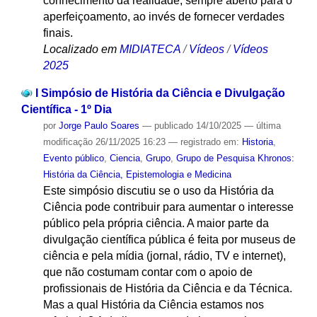
conhecimento da realidade, sempre aberto para o
aperfeiçoamento, ao invés de fornecer verdades
finais.
Localizado em
MIDIATECA
/
Vídeos
/
Vídeos
2025
I Simpósio de História da Ciência e Divulgação
Científica - 1º Dia
por
Jorge Paulo Soares
—
publicado
14/10/2025
—
última
modificação
26/11/2025 16:23
— registrado em:
Historia
,
Evento público
,
Ciencia
,
Grupo
,
Grupo de Pesquisa Khronos:
História da Ciência, Epistemologia e Medicina
Este simpósio discutiu se o uso da História da
Ciência pode contribuir para aumentar o interesse
público pela própria ciência. A maior parte da
divulgação científica pública é feita por museus de
ciência e pela mídia (jornal, rádio, TV e internet),
que não costumam contar com o apoio de
profissionais de História da Ciência e da Técnica.
Mas a qual História da Ciência estamos nos