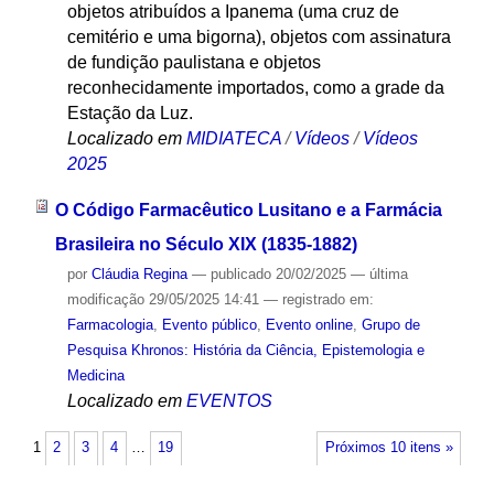
objetos atribuídos a Ipanema (uma cruz de
cemitério e uma bigorna), objetos com assinatura
de fundição paulistana e objetos
reconhecidamente importados, como a grade da
Estação da Luz.
Localizado em
MIDIATECA
/
Vídeos
/
Vídeos
2025
O Código Farmacêutico Lusitano e a Farmácia
Brasileira no Século XIX (1835-1882)
por
Cláudia Regina
—
publicado
20/02/2025
—
última
modificação
29/05/2025 14:41
— registrado em:
Farmacologia
,
Evento público
,
Evento online
,
Grupo de
Pesquisa Khronos: História da Ciência, Epistemologia e
Medicina
Localizado em
EVENTOS
1
2
3
4
…
19
Próximos 10 itens »