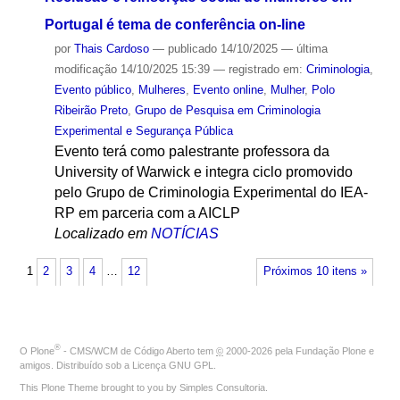
Portugal é tema de conferência on-line
por
Thais Cardoso
—
publicado
14/10/2025
—
última
modificação
14/10/2025 15:39
— registrado em:
Criminologia
,
Evento público
,
Mulheres
,
Evento online
,
Mulher
,
Polo
Ribeirão Preto
,
Grupo de Pesquisa em Criminologia
Experimental e Segurança Pública
Evento terá como palestrante professora da
University of Warwick e integra ciclo promovido
pelo Grupo de Criminologia Experimental do IEA-
RP em parceria com a AICLP
Localizado em
NOTÍCIAS
1
2
3
4
…
12
Próximos 10 itens »
®
O
Plone
- CMS/WCM de Código Aberto
tem
©
2000-2026 pela
Fundação Plone
e
amigos. Distribuído sob a
Licença GNU GPL
.
This Plone Theme brought to you by
Simples Consultoria
.