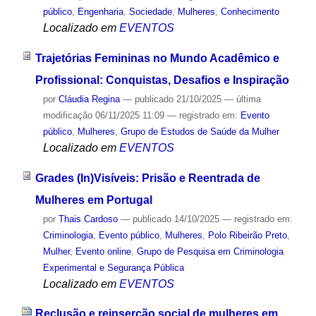
público
,
Engenharia
,
Sociedade
,
Mulheres
,
Conhecimento
Localizado em
EVENTOS
Trajetórias Femininas no Mundo Acadêmico e
Profissional: Conquistas, Desafios e Inspiração
por
Cláudia Regina
—
publicado
21/10/2025
—
última
modificação
06/11/2025 11:09
— registrado em:
Evento
público
,
Mulheres
,
Grupo de Estudos de Saúde da Mulher
Localizado em
EVENTOS
Grades (In)Visíveis: Prisão e Reentrada de
Mulheres em Portugal
por
Thais Cardoso
—
publicado
14/10/2025
— registrado em:
Criminologia
,
Evento público
,
Mulheres
,
Polo Ribeirão Preto
,
Mulher
,
Evento online
,
Grupo de Pesquisa em Criminologia
Experimental e Segurança Pública
Localizado em
EVENTOS
Reclusão e reinserção social de mulheres em