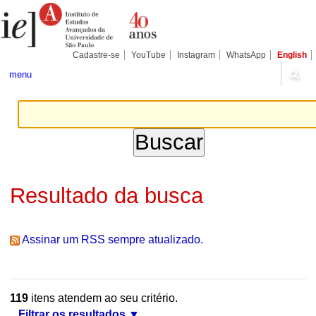
Ir
Ferramentas
Seções
para
Pessoais
o
conteúdo.
|
Cadastre-se
YouTube
Instagram
WhatsApp
English
Ir
para
menu
a
navegação
Resultado da busca
Assinar um RSS sempre atualizado.
119
itens atendem ao seu critério.
Filtrar os resultados