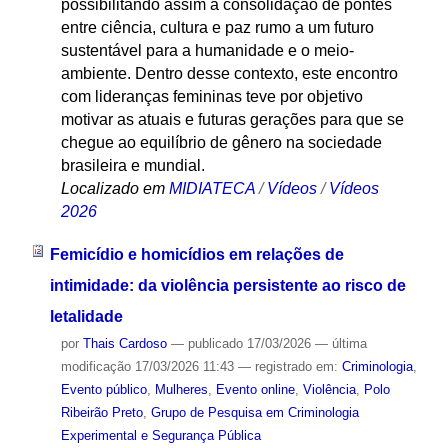
possibilitando assim a consolidação de pontes
entre ciência, cultura e paz rumo a um futuro
sustentável para a humanidade e o meio-
ambiente. Dentro desse contexto, este encontro
com lideranças femininas teve por objetivo
motivar as atuais e futuras gerações para que se
chegue ao equilíbrio de gênero na sociedade
brasileira e mundial.
Localizado em
MIDIATECA
/
Vídeos
/
Vídeos
2026
Femicídio e homicídios em relações de
intimidade: da violência persistente ao risco de
letalidade
por
Thais Cardoso
—
publicado
17/03/2026
—
última
modificação
17/03/2026 11:43
— registrado em:
Criminologia
,
Evento público
,
Mulheres
,
Evento online
,
Violência
,
Polo
Ribeirão Preto
,
Grupo de Pesquisa em Criminologia
Experimental e Segurança Pública