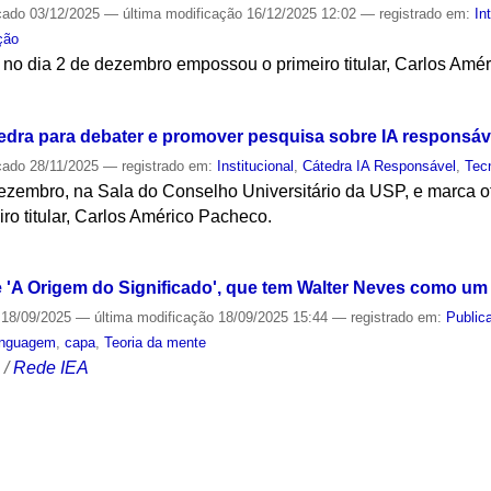
cado
03/12/2025
—
última modificação
16/12/2025 12:02
— registrado em:
In
ção
no dia 2 de dezembro empossou o primeiro titular, Carlos Amé
S
dra para debater e promover pesquisa sobre IA responsáv
cado
28/11/2025
— registrado em:
Institucional
,
Cátedra IA Responsável
,
Tec
ezembro, na Sala do Conselho Universitário da USP, e marca of
iro titular, Carlos Américo Pacheco.
S
de 'A Origem do Significado', que tem Walter Neves como um
18/09/2025
—
última modificação
18/09/2025 15:44
— registrado em:
Public
inguagem
,
capa
,
Teoria da mente
S
/
Rede IEA