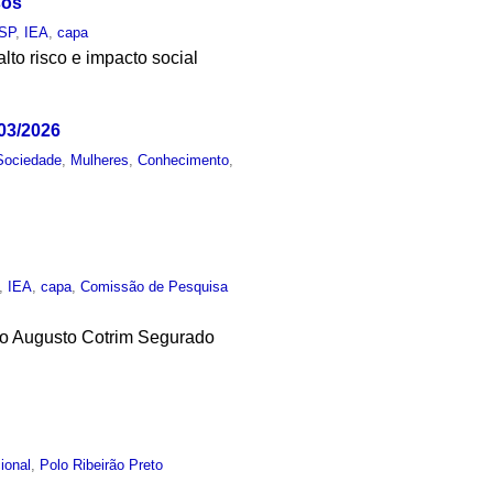
sos
SP
,
IEA
,
capa
alto risco e impacto social
03/2026
Sociedade
,
Mulheres
,
Conhecimento
,
,
IEA
,
capa
,
Comissão de Pesquisa
isio Augusto Cotrim Segurado
cional
,
Polo Ribeirão Preto