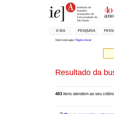
Ir
Ferramentas
Seções
para
Pessoais
o
conteúdo.
|
Ir
para
a
O IEA
PESQUISA
PESS
navegação
Você está aqui:
Página Inicial
Resultado da bu
483
itens atendem ao seu critéri