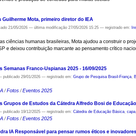
S
s Guilherme Mota, primeiro diretor do IEA
cado
21/05/2026
—
última modificação
27/05/2026 15:25
— registrado em:
In
nas ciências humanas brasileiras, Mota ajudou a construir o projet
 e deixou contribuição marcante ao pensamento crítico nacio
S
as Semanas Franco-Uspianas 2025 - 16/09/2025
—
publicado
29/01/2026
— registrado em:
Grupo de Pesquisa Brasil-França
,
B
CA
/
Fotos
/
Eventos 2025
 Grupos de Estudos da Cátedra Alfredo Bosi de Educação 
—
publicado
19/12/2025
— registrado em:
Cátedra de Educação Básica
,
capa
CA
/
Fotos
/
Eventos 2025
dra IA Responsável para pensar rumos éticos e inovadores 