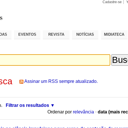
Cadastre-se
Busca
Busca
Avançad
OAS
EVENTOS
REVISTA
NOTÍCIAS
MIDIATECA
sca
Assinar um RSS sempre atualizado.
o.
Filtrar os resultados
Ordenar por
relevância
·
data (mais rec