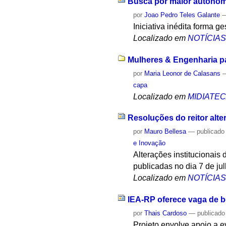
Busca por maior autonomi
por
Joao Pedro Teles Galante
Iniciativa inédita forma g
Localizado em
NOTÍCIA
Mulheres & Engenharia pa
por
Maria Leonor de Calasans
capa
Localizado em
MIDIATE
Resoluções do reitor alte
por
Mauro Bellesa
—
publicado
e Inovação
Alterações institucionais
publicadas no dia 7 de jul
Localizado em
NOTÍCIA
IEA-RP oferece vaga de b
por
Thais Cardoso
—
publicado
Projeto envolve apoio a 