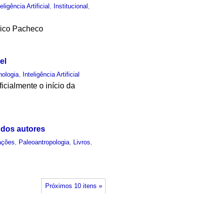
teligência Artificial
,
Institucional
,
rico Pacheco
el
nologia
,
Inteligência Artificial
icialmente o início da
 dos autores
ações
,
Paleoantropologia
,
Livros
,
Próximos 10 itens »