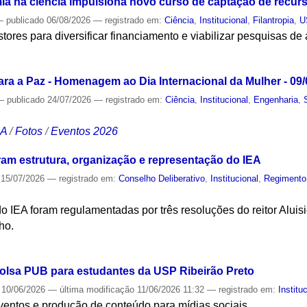
a na ciência impulsiona novo curso de captação de recur
—
publicado
06/08/2026
— registrado em:
Ciência
,
Institucional
,
Filantropia
,
U
estores para diversificar financiamento e viabilizar pesquisas de 
S
ra a Paz - Homenagem ao Dia Internacional da Mulher - 09/
—
publicado
24/07/2026
— registrado em:
Ciência
,
Institucional
,
Engenharia
,
CA
/
Fotos
/
Eventos 2026
ram estrutura, organização e representação do IEA
15/07/2026
— registrado em:
Conselho Deliberativo
,
Institucional
,
Regimento
 do IEA foram regulamentadas por três resoluções do reitor Alu
ho.
S
olsa PUB para estudantes da USP Ribeirão Preto
10/06/2026
—
última modificação
11/06/2026 11:32
— registrado em:
Institu
eventos e produção de conteúdo para mídias sociais