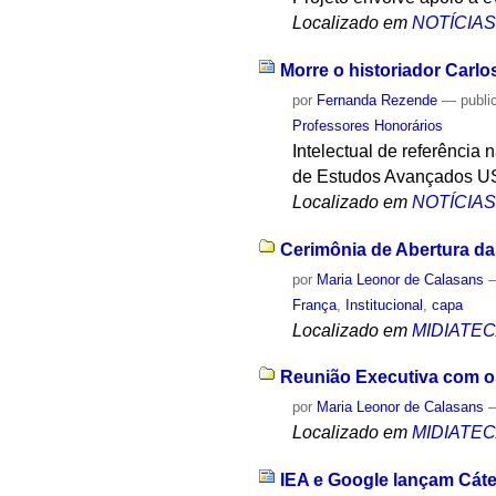
Localizado em
NOTÍCIA
Morre o historiador Carlo
por
Fernanda Rezende
—
publi
Professores Honorários
Intelectual de referência 
de Estudos Avançados USP
Localizado em
NOTÍCIA
Cerimônia de Abertura d
por
Maria Leonor de Calasans
França
,
Institucional
,
capa
Localizado em
MIDIATE
Reunião Executiva com os
por
Maria Leonor de Calasans
Localizado em
MIDIATE
IEA e Google lançam Cáte