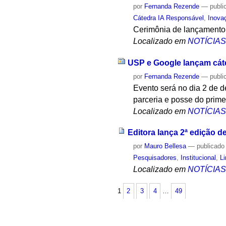
por
Fernanda Rezende
—
publi
Cátedra IA Responsável
,
Inova
Cerimônia de lançamento 
Localizado em
NOTÍCIA
USP e Google lançam cáte
por
Fernanda Rezende
—
publi
Evento será no dia 2 de d
parceria e posse do prime
Localizado em
NOTÍCIA
Editora lança 2ª edição 
por
Mauro Bellesa
—
publicado
Pesquisadores
,
Institucional
,
L
Localizado em
NOTÍCIA
1
2
3
4
…
49