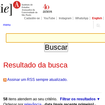
Ir
Ferramentas
Seções
para
Pessoais
o
conteúdo.
|
Cadastre-se
YouTube
Instagram
WhatsApp
English
Ir
para
menu
a
navegação
Resultado da busca
Assinar um RSS sempre atualizado.
58
itens atendem ao seu critério.
Filtrar os resultados
Ordenar por
relevância
·
data (mais recente primeiro)
·