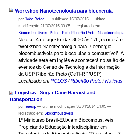
Workshop Nanotecnologia para bioenergia
por
João Rafael
—
publicado
15/07/2015
—
última
modificação
21/07/2015 09:05
— registrado em:
Biocombustíveis
,
Polos
,
Polo Ribeirão Preto
,
Nanotecnologia
No dia 14 de agosto, das 8h30 às 17h, ocorrerá o
“Workshop Nanotecnologia para Bioenergia:
biocombustíveis para biocélulas a combustível”. A
atividade será em inglês e acontecerá no salão de
eventos do Centro de Tecnologia da Informação
da USP Ribeirão Preto (CeTI-RP/USP).
Localizado em
POLOS
/
Ribeirão Preto
/
Notícias
Logistics - Sugar Cane Harvest and
Transportation
por
ieausp
—
última modificação
30/04/2014 14:05
—
registrado em:
Biocombustíveis
1º Minicurso Brasil-EUA em Biocombustíveis:
Propiciando Educação Interdisciplinar em
Tecnologias de Biocombustíveis, 27 de julho a 7