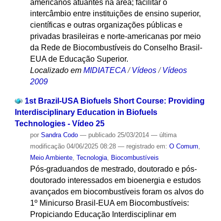
americanos atuantes na área; facilitar o
intercâmbio entre instituições de ensino superior,
científicas e outras organizações públicas e
privadas brasileiras e norte-americanas por meio
da Rede de Biocombustíveis do Conselho Brasil-
EUA de Educação Superior.
Localizado em
MIDIATECA
/
Vídeos
/
Vídeos
2009
1st Brazil-USA Biofuels Short Course: Providing
Interdisciplinary Education in Biofuels
Technologies - Vídeo 25
por
Sandra Codo
—
publicado
25/03/2014
—
última
modificação
04/06/2025 08:28
— registrado em:
O Comum
,
Meio Ambiente
,
Tecnologia
,
Biocombustíveis
Pós-graduandos de mestrado, doutorado e pós-
doutorado interessados em bioenergia e estudos
avançados em biocombustíveis foram os alvos do
1º Minicurso Brasil-EUA em Biocombustíveis:
Propiciando Educação Interdisciplinar em