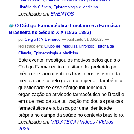
Evento público
,
Ciencia
,
Grupo de Pesquisa Khronos:
História da Ciência, Epistemologia e Medicina
Localizado em
EVENTOS
O Código Farmacêutico Lusitano e a Farmácia
Brasileira no Século XIX (1835-1882)
por
Sergio R V Bernardo
—
publicado
31/03/2025
—
registrado em:
Grupo de Pesquisa Khronos: História da
Ciência, Epistemologia e Medicina
Este evento investigou os motivos pelos quais o
Código Farmacêutico Lusitano foi preferido por
médicos e farmacêuticos brasileiros, e, em certa
medida, aceito pelo governo imperial. Também foi
questionado se esse código influenciou a
organização da atividade farmacêutica no Brasil e
em que medida sua utilização moldou as práticas
farmacêuticas e a busca por uma identidade
própria no campo da saúde no contexto brasileiro.
Localizado em
MIDIATECA
/
Vídeos
/
Vídeos
2025