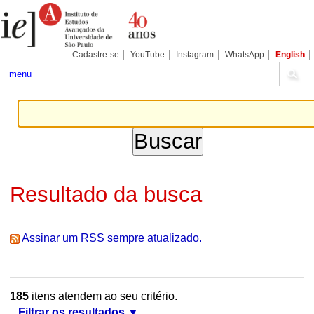
Ir
Ferramentas
Seções
para
Pessoais
o
conteúdo.
|
Cadastre-se
YouTube
Instagram
WhatsApp
English
Ir
para
menu
a
navegação
Resultado da busca
Assinar um RSS sempre atualizado.
185
itens atendem ao seu critério.
Filtrar os resultados