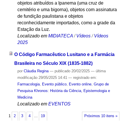
objetos atribuídos a Ipanema (uma cruz de
cemitério e uma bigorna), objetos com assinatura
de fundição paulistana e objetos
reconhecidamente importados, como a grade da
Estação da Luz.
Localizado em
MIDIATECA
/
Vídeos
/
Vídeos
2025
O Código Farmacêutico Lusitano e a Farmácia
Brasileira no Século XIX (1835-1882)
por
Cláudia Regina
—
publicado
20/02/2025
—
última
modificação
29/05/2025 14:41
— registrado em:
Farmacologia
,
Evento público
,
Evento online
,
Grupo de
Pesquisa Khronos: História da Ciência, Epistemologia e
Medicina
Localizado em
EVENTOS
1
2
3
4
…
19
Próximos 10 itens »