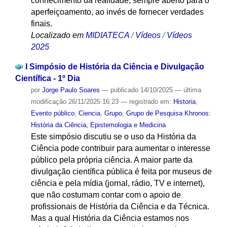
conhecimento da realidade, sempre aberto para o
aperfeiçoamento, ao invés de fornecer verdades
finais.
Localizado em
MIDIATECA
/
Vídeos
/
Vídeos
2025
I Simpósio de História da Ciência e Divulgação
Científica - 1º Dia
por
Jorge Paulo Soares
—
publicado
14/10/2025
—
última
modificação
26/11/2025 16:23
— registrado em:
Historia
,
Evento público
,
Ciencia
,
Grupo
,
Grupo de Pesquisa Khronos:
História da Ciência, Epistemologia e Medicina
Este simpósio discutiu se o uso da História da
Ciência pode contribuir para aumentar o interesse
público pela própria ciência. A maior parte da
divulgação científica pública é feita por museus de
ciência e pela mídia (jornal, rádio, TV e internet),
que não costumam contar com o apoio de
profissionais de História da Ciência e da Técnica.
Mas a qual História da Ciência estamos nos