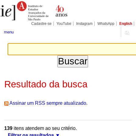
Ir
Ferramentas
Seções
para
Pessoais
o
conteúdo.
|
Cadastre-se
YouTube
Instagram
WhatsApp
English
Ir
para
menu
a
navegação
Resultado da busca
Assinar um RSS sempre atualizado.
139
itens atendem ao seu critério.
Filtrar os resultados