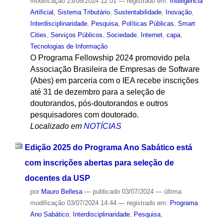
modificação
23/08/2024 12:01
— registrado em:
Inteligência
Artificial
,
Sistema Tributário
,
Sustentabilidade
,
Inovação
,
Interdisciplinaridade
,
Pesquisa
,
Políticas Públicas
,
Smart
Cities
,
Serviços Públicos
,
Sociedade
,
Internet
,
capa
,
Tecnologias de Informação
O Programa Fellowship 2024 promovido pela
Associação Brasileira de Empresas de Software
(Abes) em parceria com o IEA recebe inscrições
até 31 de dezembro para a seleção de
doutorandos, pós-doutorandos e outros
pesquisadores com doutorado.
Localizado em
NOTÍCIAS
Edição 2025 do Programa Ano Sabático está
com inscrições abertas para seleção de
docentes da USP
por
Mauro Bellesa
—
publicado
03/07/2024
—
última
modificação
03/07/2024 14:44
— registrado em:
Programa
Ano Sabático
,
Interdisciplinaridade
,
Pesquisa
,