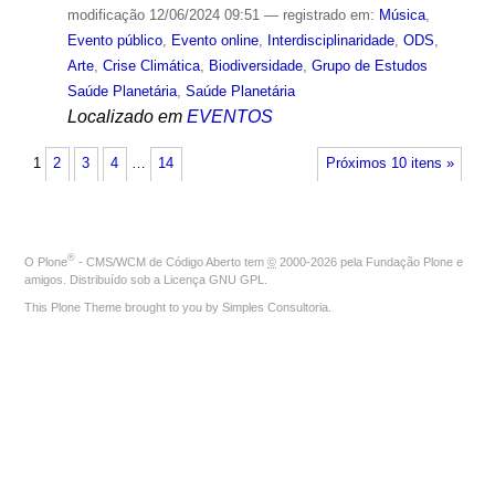
modificação
12/06/2024 09:51
— registrado em:
Música
,
Evento público
,
Evento online
,
Interdisciplinaridade
,
ODS
,
Arte
,
Crise Climática
,
Biodiversidade
,
Grupo de Estudos
Saúde Planetária
,
Saúde Planetária
Localizado em
EVENTOS
1
2
3
4
…
14
Próximos 10 itens »
®
O
Plone
- CMS/WCM de Código Aberto
tem
©
2000-2026 pela
Fundação Plone
e
amigos. Distribuído sob a
Licença GNU GPL
.
This Plone Theme brought to you by
Simples Consultoria
.