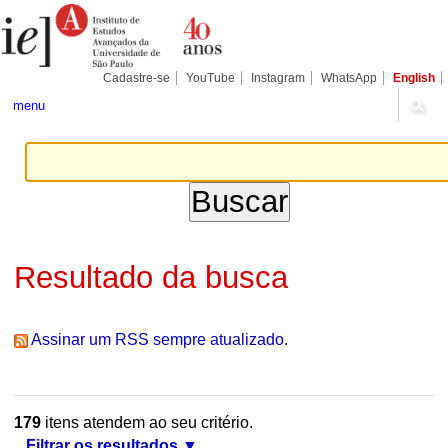
Ir
Ferramentas
Seções
para
Pessoais
o
conteúdo.
|
Cadastre-se
YouTube
Instagram
WhatsApp
English
Ir
para
menu
a
navegação
Resultado da busca
Assinar um RSS sempre atualizado.
179
itens atendem ao seu critério.
Filtrar os resultados