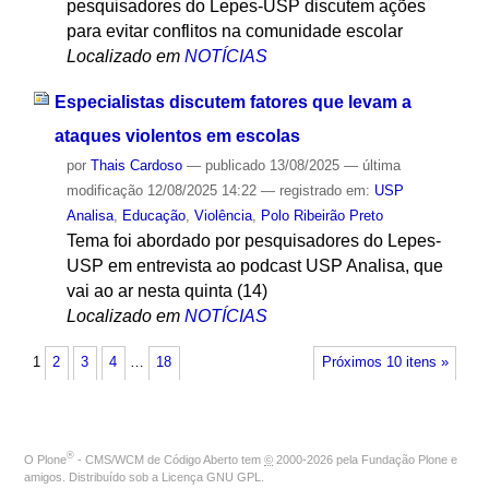
pesquisadores do Lepes-USP discutem ações
para evitar conflitos na comunidade escolar
Localizado em
NOTÍCIAS
Especialistas discutem fatores que levam a
ataques violentos em escolas
por
Thais Cardoso
—
publicado
13/08/2025
—
última
modificação
12/08/2025 14:22
— registrado em:
USP
Analisa
,
Educação
,
Violência
,
Polo Ribeirão Preto
Tema foi abordado por pesquisadores do Lepes-
USP em entrevista ao podcast USP Analisa, que
vai ao ar nesta quinta (14)
Localizado em
NOTÍCIAS
1
2
3
4
…
18
Próximos 10 itens »
®
O
Plone
- CMS/WCM de Código Aberto
tem
©
2000-2026 pela
Fundação Plone
e
amigos. Distribuído sob a
Licença GNU GPL
.