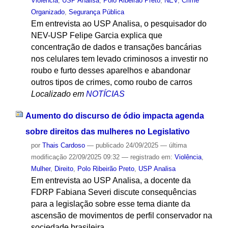
Violência
,
USP Analisa
,
Polo Ribeirão Preto
,
NEV
,
Crime
Organizado
,
Segurança Pública
Em entrevista ao USP Analisa, o pesquisador do
NEV-USP Felipe Garcia explica que
concentração de dados e transações bancárias
nos celulares tem levado criminosos a investir no
roubo e furto desses aparelhos e abandonar
outros tipos de crimes, como roubo de carros
Localizado em
NOTÍCIAS
Aumento do discurso de ódio impacta agenda
sobre direitos das mulheres no Legislativo
por
Thais Cardoso
—
publicado
24/09/2025
—
última
modificação
22/09/2025 09:32
— registrado em:
Violência
,
Mulher
,
Direito
,
Polo Ribeirão Preto
,
USP Analisa
Em entrevista ao USP Analisa, a docente da
FDRP Fabiana Severi discute consequências
para a legislação sobre esse tema diante da
ascensão de movimentos de perfil conservador na
sociedade brasileira