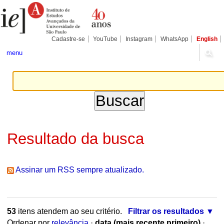
Ir
Ferramentas
Seções
para
Pessoais
o
conteúdo.
|
Cadastre-se
YouTube
Instagram
WhatsApp
English
Ir
para
menu
a
navegação
Resultado da busca
Assinar um RSS sempre atualizado.
53
itens atendem ao seu critério.
Filtrar os resultados
Ordenar por
relevância
·
data (mais recente primeiro)
·