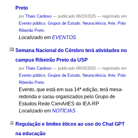
Preto
por
Thais Cardoso
—
publicado
06/03/2025
— registrado em:
Evento público
,
Grupos de Estudo
,
Neurociência
,
Arte
,
Polo
Ribeirão Preto
Localizado em
EVENTOS
Semana Nacional do Cérebro terá atividades no
campus Ribeirão Preto da USP
por
Thais Cardoso
—
publicado
06/03/2025
— registrado em:
Evento público
,
Grupos de Estudo
,
Neurociência
,
Arte
,
Polo
Ribeirão Preto
Evento, que está em sua 14ª edição, terá mesa-
redonda e sarau organizados pelo Grupo de
Estudos Rede CienArtES do IEA-RP
Localizado em
NOTÍCIAS
Regulação e limites éticos ao uso do Chat GPT
na educação