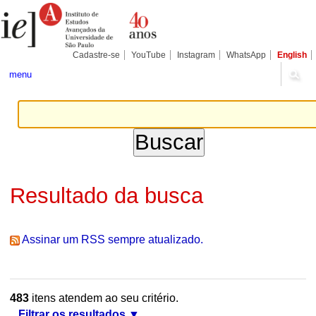
Ir
Ferramentas
Seções
para
Pessoais
o
conteúdo.
|
Cadastre-se
YouTube
Instagram
WhatsApp
English
Ir
para
menu
a
navegação
Resultado da busca
Assinar um RSS sempre atualizado.
483
itens atendem ao seu critério.
Filtrar os resultados