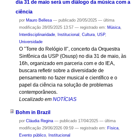
dia 31 de maio será um diálogo da música com a
ciência
por
Mauro Bellesa
—
publicado
20/05/2025
—
última
modificação
28/05/2025 13:57
— registrado em:
Música
,
Interdisciplinaridade
,
Institucional
,
Cultura
,
USP
,
Universidade
O "Torre do Relógio II", concerto da Orquestra
Sinfônica da USP (Osusp) no dia 31 de maio, às
16h, organizado em parceria com e do IEA,
buscara refletir sobre a diversidade de
pensamento no fazer musical e científico e o
papel da ciência na solução de problemas
contemporâneos.
Localizado em
NOTÍCIAS
Bohm in Brazil
por
Cláudia Regina
—
publicado
17/04/2025
—
última
modificação
29/06/2026 09:59
— registrado em:
Física
,
Evento público
,
Institucional