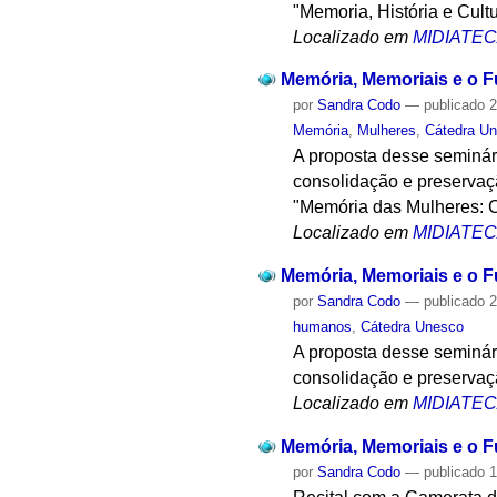
"Memoria, História e Cult
Localizado em
MIDIATE
Memória, Memoriais e o F
por
Sandra Codo
—
publicado
2
Memória
,
Mulheres
,
Cátedra U
A proposta desse seminár
consolidação e preservaçã
"Memória das Mulheres: C
Localizado em
MIDIATE
Memória, Memoriais e o 
por
Sandra Codo
—
publicado
2
humanos
,
Cátedra Unesco
A proposta desse seminár
consolidação e preservaçã
Localizado em
MIDIATE
Memória, Memoriais e o F
por
Sandra Codo
—
publicado
1