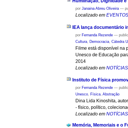
Humilhação, Dignidade e
por
Janaina Abreu Oliveira
—
p
Localizado em
EVENTO
IEA lança documentário in
por
Fernanda Rezende
—
publi
Cultura
,
Democracia
,
Cátedra 
Filme está disponível na
Unesco de Educação para 
2014
Localizado em
NOTÍCIA
Instituto de Física prom
por
Fernanda Rezende
—
publi
Unesco
,
Física
,
Abstração
Dina Lida Kinoshita, auto
- físico, político, coleciona
Localizado em
NOTÍCIA
Memória, Memoriais e o F