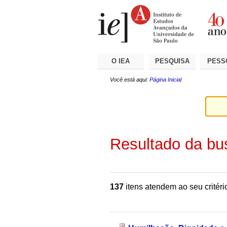
Ir
Ferramentas
Seções
para
Pessoais
o
conteúdo.
|
Ir
para
a
O IEA
PESQUISA
PESS
navegação
Você está aqui:
Página Inicial
Resultado da bu
137
itens atendem ao seu critéri