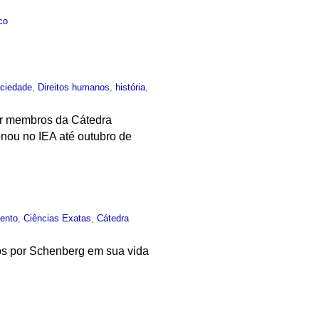
co
ciedade
,
Direitos humanos
,
história
,
por membros da Cátedra
nou no IEA até outubro de
ento
,
Ciências Exatas
,
Cátedra
idos por Schenberg em sua vida