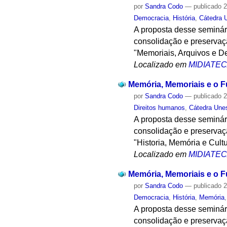
por
Sandra Codo
—
publicado
2
Democracia
,
História
,
Cátedra 
A proposta desse seminár
consolidação e preservaçã
"Memoriais, Arquivos e D
Localizado em
MIDIATE
Memória, Memoriais e o F
por
Sandra Codo
—
publicado
2
Direitos humanos
,
Cátedra Une
A proposta desse seminár
consolidação e preservaçã
"Historia, Memória e Cultu
Localizado em
MIDIATE
Memória, Memoriais e o F
por
Sandra Codo
—
publicado
2
Democracia
,
História
,
Memória
A proposta desse seminár
consolidação e preservaçã