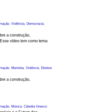
rmação
,
Violência
,
Democracia
,
bre a construção,
. Esse vídeo tem como tema
rmação
,
Memória
,
Violência
,
Direitos
bre a construção,
rmação
,
Música
,
Cátedra Unesco