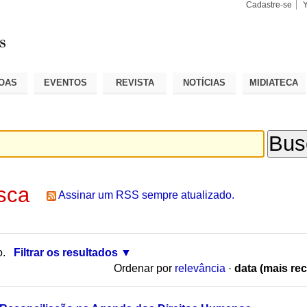
Cadastre-se
Busca
Busca
Avançad
OAS
EVENTOS
REVISTA
NOTÍCIAS
MIDIATECA
sca
Assinar um RSS sempre atualizado.
o.
Filtrar os resultados
Ordenar por
relevância
·
data (mais rec