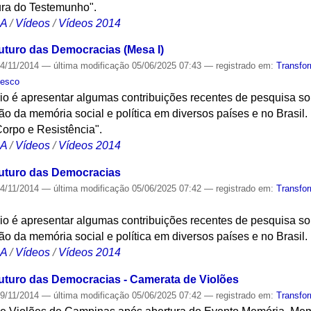
ura do Testemunho".
CA
/
Vídeos
/
Vídeos 2014
uturo das Democracias (Mesa I)
4/11/2014
—
última modificação
05/06/2025 07:43
— registrado em:
Transfo
nesco
io é apresentar algumas contribuições recentes de pesquisa so
o da memória social e política em diversos países e no Brasil
orpo e Resistência".
CA
/
Vídeos
/
Vídeos 2014
Futuro das Democracias
4/11/2014
—
última modificação
05/06/2025 07:42
— registrado em:
Transfo
io é apresentar algumas contribuições recentes de pesquisa so
o da memória social e política em diversos países e no Brasil.
CA
/
Vídeos
/
Vídeos 2014
uturo das Democracias - Camerata de Violões
9/11/2014
—
última modificação
05/06/2025 07:42
— registrado em:
Transfo