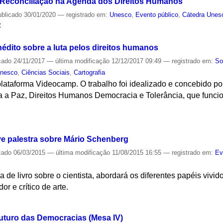
 Reconciliação na Agenda dos Direitos Humanos
ublicado
30/01/2020
— registrado em:
Unesco
,
Evento público
,
Cátedra Unes
S
édito sobre a luta pelos direitos humanos
cado
24/11/2017
—
última modificação
12/12/2017 09:49
— registrado em:
So
Unesco
,
Ciências Sociais
,
Cartografia
 plataforma Videocamp. O trabalho foi idealizado e concebido 
a Paz, Direitos Humanos Democracia e Tolerância, que funcio
S
ove palestra sobre Mário Schenberg
cado
06/03/2015
—
última modificação
11/08/2015 16:55
— registrado em:
Ev
ra de livro sobre o cientista, abordará os diferentes papéis viv
dor e crítico de arte.
S
uturo das Democracias (Mesa IV)