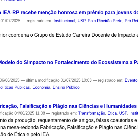
 IEA-RP recebe menção honrosa em prêmio para jovens d
01/07/2025
— registrado em:
Institucional
,
USP
,
Polo Ribeirão Preto
,
Pró-Rei
ior coordena o Grupo de Estudo Carreira Docente de Impacto
S
odelo do Simpacto no Fortalecimento do Ecossistema a Pa
06/06/2025
—
última modificação
01/07/2025 10:03
— registrado em:
Evento
olíticas Públicas
,
Economia
,
Ensino Público
S
ricação, Falsificação e Plágio nas Ciências e Humanidades
ificação
04/06/2025 11:08
— registrado em:
Transformação
,
Ética
,
USP
,
Insti
to da produção, requentamento de artigos, falsas coautorias e
na mesa-redonda Fabricação, Falsificação e Plágio nas Ciênc
ão de Ética e pelo IEA.