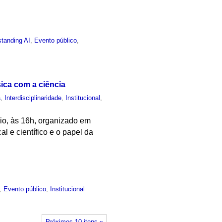
tanding AI
,
Evento público
,
ica com a ciência
a
,
Interdisciplinaridade
,
Institucional
,
aio, às 16h, organizado em
l e científico e o papel da
,
Evento público
,
Institucional
Próximos 10 itens »