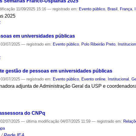
as Semanas Franco-Uspianas 2025
dificação
11/09/2025 15:16
— registrado em:
Evento público
,
Brasil
,
França
,
as 2025
S
ssoas em universidades públicas
03/07/2025
— registrado em:
Evento público
,
Polo Ribeirão Preto
,
Institucion
S
ute gestão de pessoas em universidades públicas
03/07/2025
— registrado em:
Evento público
,
Evento online
,
Institucional
,
Ge
enadora adjunta de Administração Geral da USP e coordenador
S
 assessora do CNPq
02/07/2025
—
última modificação
04/07/2025 11:59
— registrado em:
Relaçõ
apa
S
/
Rede IEA