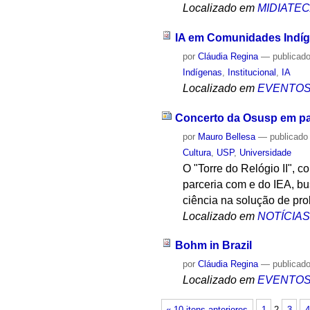
Localizado em
MIDIATE
IA em Comunidades Indí
por
Cláudia Regina
—
publicad
Indígenas
,
Institucional
,
IA
Localizado em
EVENTO
Concerto da Osusp em par
por
Mauro Bellesa
—
publicado
Cultura
,
USP
,
Universidade
O "Torre do Relógio II", 
parceria com e do IEA, bu
ciência na solução de p
Localizado em
NOTÍCIA
Bohm in Brazil
por
Cláudia Regina
—
publicad
Localizado em
EVENTO
« 10 itens anteriores
1
2
3
4