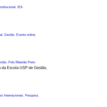
Institucional
,
IEA
al
,
Gestão
,
Evento online
,
stão
,
Polo Ribeirão Preto
a da Escola USP de Gestão,
es Internacionais
,
Pesquisa
,