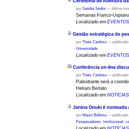
Cerimônia de Abertura d
por
Sandra Sedini
—
última mo
Semanas Franco-Uspian
Localizado em
EVENTO
Gestão estratégica de pe
por
Thais Cardoso
—
publicado
Universidade
Localizado em
EVENTO
Conferência on-line disc
por
Thais Cardoso
—
publicado
Palestrante será a coord
Heliani Berlato
Localizado em
NOTÍCIA
Janina Onuki é nomeada
por
Mauro Bellesa
—
publicado
Pesquisadores
,
Institucional
,
c
Localizado em
NOTÍCIA