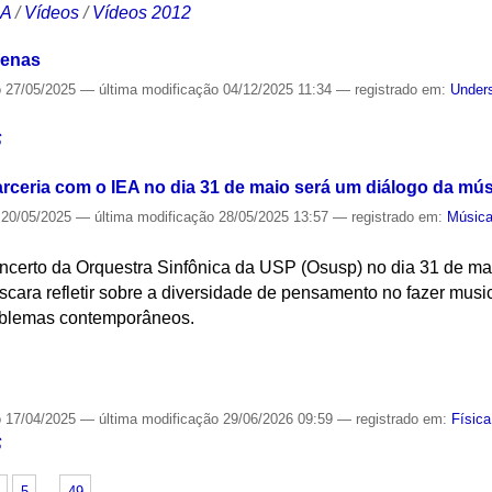
CA
/
Vídeos
/
Vídeos 2012
genas
o
27/05/2025
—
última modificação
04/12/2025 11:34
— registrado em:
Unders
S
ceria com o IEA no dia 31 de maio será um diálogo da mús
20/05/2025
—
última modificação
28/05/2025 13:57
— registrado em:
Músic
concerto da Orquestra Sinfônica da USP (Osusp) no dia 31 de m
scara refletir sobre a diversidade de pensamento no fazer musica
roblemas contemporâneos.
S
o
17/04/2025
—
última modificação
29/06/2026 09:59
— registrado em:
Física
S
5
…
49