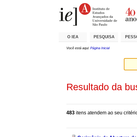
Ir
Ferramentas
Seções
para
Pessoais
o
conteúdo.
|
Ir
para
a
O IEA
PESQUISA
PESS
navegação
Você está aqui:
Página Inicial
Resultado da bu
483
itens atendem ao seu critéri