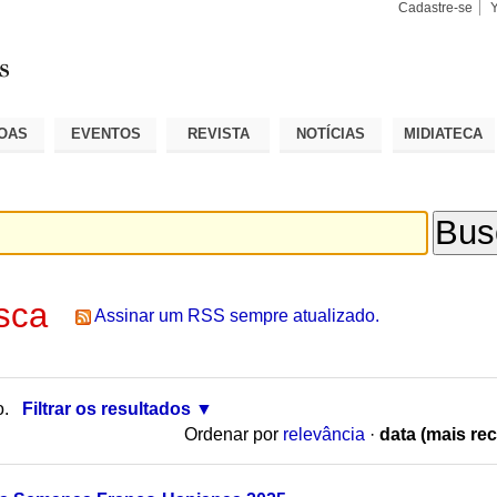
Cadastre-se
Busca
Busca
Avançad
OAS
EVENTOS
REVISTA
NOTÍCIAS
MIDIATECA
sca
Assinar um RSS sempre atualizado.
o.
Filtrar os resultados
Ordenar por
relevância
·
data (mais rec