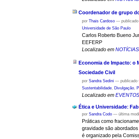
Coordenador de grupo do
por
Thais Cardoso
—
publicado
Universidade de São Paulo
Carlos Roberto Bueno Jun
EEFERP
Localizado em
NOTÍCIA
Economia de Impacto: o M
Sociedade Civil
por
Sandra Sedini
—
publicado
Sustentabilidade
,
Divulgação
,
P
Localizado em
EVENTO
Ética e Universidade: Fab
por
Sandra Codo
—
última mod
Práticas como fracionamen
gravidade são abordados 
é organizado pela Comiss