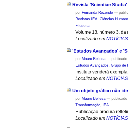
Revista 'Scientiae Studia
por
Fernanda Rezende
—
publi
Revistas IEA
,
Ciências Human
Filosofia
Volume 13, número 3, da re
Localizado em
NOTÍCIA
'Estudos Avançados' e 'Sc
por
Mauro Bellesa
—
publicado
Estudos Avançados
,
Grupo de P
Instituto venderá exempl
Localizado em
NOTÍCIA
Um objeto gráfico não ide
por
Mauro Bellesa
—
publicado
Transformação
,
IEA
Publicação procura refleti
Localizado em
NOTÍCIA