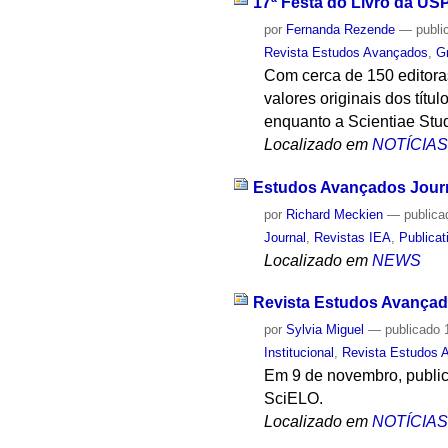
17ª Festa do Livro da US
por
Fernanda Rezende
—
publi
Revista Estudos Avançados
,
G
Com cerca de 150 editora
valores originais dos tít
enquanto a Scientiae Stud
Localizado em
NOTÍCIA
Estudos Avançados Journa
por
Richard Meckien
—
publica
Journal
,
Revistas IEA
,
Publicat
Localizado em
NEWS
Revista Estudos Avançad
por
Sylvia Miguel
—
publicado
1
Institucional
,
Revista Estudos 
Em 9 de novembro, publica
SciELO.
Localizado em
NOTÍCIA