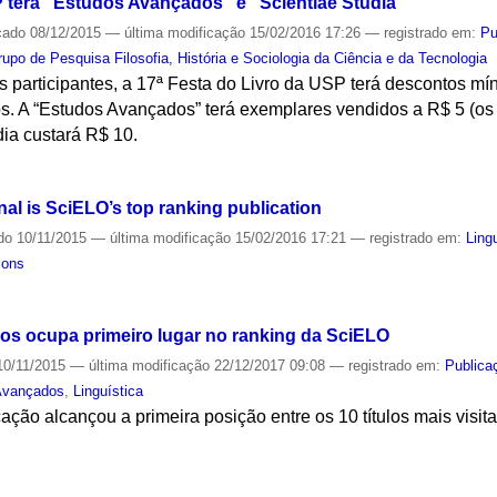
P terá "Estudos Avançados" e "Scientiae Studia"
cado
08/12/2015
—
última modificação
15/02/2016 17:26
— registrado em:
Pu
rupo de Pesquisa Filosofia, História e Sociologia da Ciência e da Tecnologia
s participantes, a 17ª Festa do Livro da USP terá descontos m
ulos. A “Estudos Avançados” terá exemplares vendidos a R$ 5 (os
ia custará R$ 10.
S
l is SciELO’s top ranking publication
do
10/11/2015
—
última modificação
15/02/2016 17:21
— registrado em:
Ling
ions
os ocupa primeiro lugar no ranking da SciELO
0/11/2015
—
última modificação
22/12/2017 09:08
— registrado em:
Publica
Avançados
,
Linguística
ção alcançou a primeira posição entre os 10 títulos mais visita
S