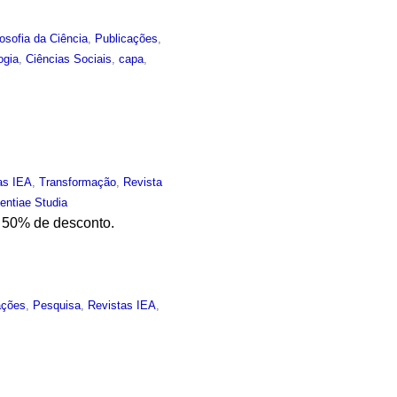
losofia da Ciência
,
Publicações
,
ogia
,
Ciências Sociais
,
capa
,
as IEA
,
Transformação
,
Revista
entiae Studia
m 50% de desconto.
ações
,
Pesquisa
,
Revistas IEA
,