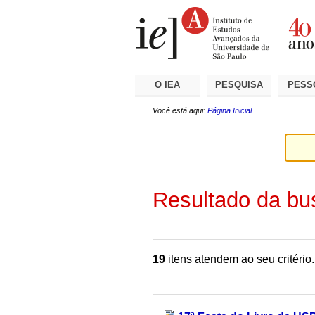
Ir
Ferramentas
Seções
para
Pessoais
o
conteúdo.
|
Ir
para
a
O IEA
PESQUISA
PESS
navegação
Você está aqui:
Página Inicial
Resultado da bu
19
itens atendem ao seu critério.