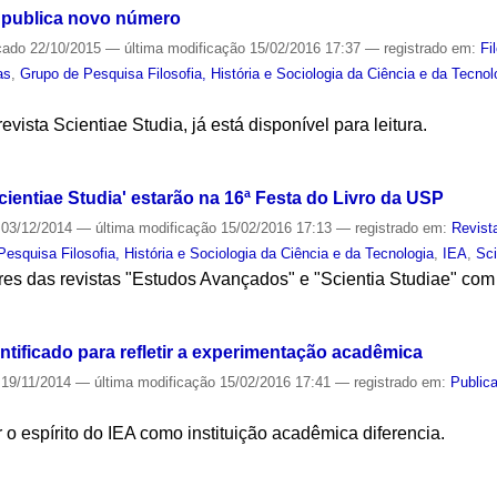
' publica novo número
cado
22/10/2015
—
última modificação
15/02/2016 17:37
— registrado em:
Fi
as
,
Grupo de Pesquisa Filosofia, História e Sociologia da Ciência e da Tecnol
vista Scientiae Studia, já está disponível para leitura.
S
ientiae Studia' estarão na 16ª Festa do Livro da USP
03/12/2014
—
última modificação
15/02/2016 17:13
— registrado em:
Revist
esquisa Filosofia, História e Sociologia da Ciência e da Tecnologia
,
IEA
,
Sci
ares das revistas "Estudos Avançados" e "Scientia Studiae" co
S
ntificado para refletir a experimentação acadêmica
19/11/2014
—
última modificação
15/02/2016 17:41
— registrado em:
Public
r o espírito do IEA como instituição acadêmica diferencia.
S