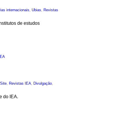
ias internacionais
,
Ubias
,
Revistas
stitutos de estudos
IEA
,
Site
,
Revistas IEA
,
Divulgação
,
e do IEA.