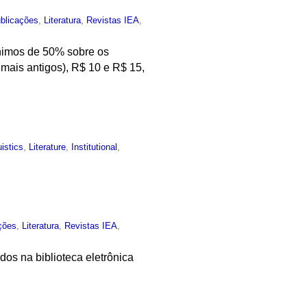
blicações
,
Literatura
,
Revistas IEA
,
ínimos de 50% sobre os
 mais antigos), R$ 10 e R$ 15,
uistics
,
Literature
,
Institutional
,
ções
,
Literatura
,
Revistas IEA
,
dos na biblioteca eletrônica