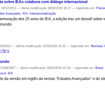
ta sobre IEAs colabora com diálogo internacional
o
18/12/2013
—
última modificação
18/02/2016 16:27
— registrado em:
Parcer
udos Avançados
,
IEA
,
Internacionalização
oração dos 25 anos do IEA, a edição traz um dossiê sobre in
 mundo.
S
/09/2013
—
última modificação
11/02/2026 15:45
— registrado em:
Revistas 
ÇÕES
mundo
15/08/2007
—
última modificação
18/02/2016 15:18
— registrado em:
Brasil
local
,
IEA
o da versão em inglês da revista "Estudos Avançados" e do sit
S