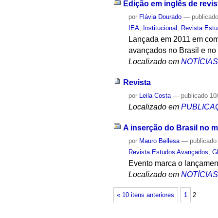
Edição em inglês de revis
por
Flávia Dourado
—
publicad
IEA
,
Institucional
,
Revista Est
Lançada em 2011 em comem
avançados no Brasil e no
Localizado em
NOTÍCIA
Revista
por
Leila Costa
—
publicado
10
Localizado em
PUBLICA
A inserção do Brasil no 
por
Mauro Bellesa
—
publicado
Revista Estudos Avançados
,
G
Evento marca o lançament
Localizado em
NOTÍCIA
« 10 itens anteriores
1
2