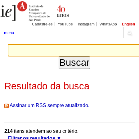
Ir
Ferramentas
Seções
para
Pessoais
o
conteúdo.
|
Cadastre-se
YouTube
Instagram
WhatsApp
English
Ir
para
menu
a
navegação
Resultado da busca
Assinar um RSS sempre atualizado.
214
itens atendem ao seu critério.
Filtrar os resultados