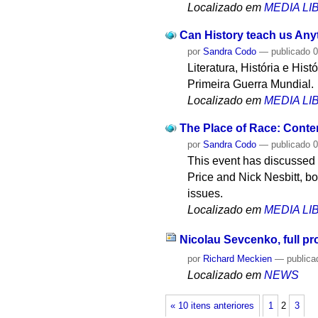
Localizado em
MEDIA L
Can History teach us Anyt
por
Sandra Codo
—
publicado
0
Literatura, História e His
Primeira Guerra Mundial.
Localizado em
MEDIA L
The Place of Race: Cont
por
Sandra Codo
—
publicado
0
This event has discussed 
Price and Nick Nesbitt, bo
issues.
Localizado em
MEDIA L
Nicolau Sevcenko, full pr
por
Richard Meckien
—
publica
Localizado em
NEWS
« 10 itens anteriores
1
2
3