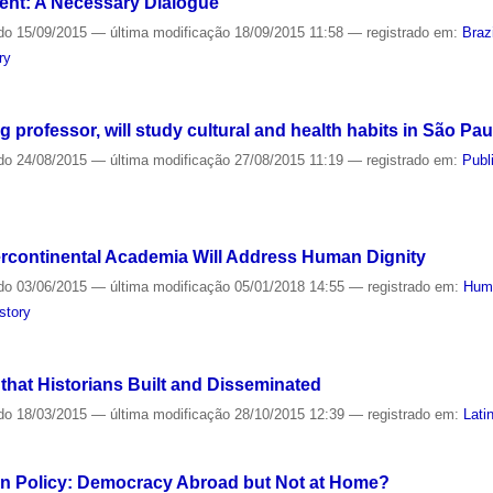
ent: A Necessary Dialogue
do
15/09/2015
—
última modificação
18/09/2015 11:58
— registrado em:
Brazi
ry
ng professor, will study cultural and health habits in São Pau
do
24/08/2015
—
última modificação
27/08/2015 11:19
— registrado em:
Publ
tercontinental Academia Will Address Human Dignity
do
03/06/2015
—
última modificação
05/01/2018 14:55
— registrado em:
Hum
story
a that Historians Built and Disseminated
do
18/03/2015
—
última modificação
28/10/2015 12:39
— registrado em:
Lati
an Policy: Democracy Abroad but Not at Home?