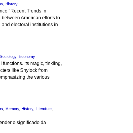
ns
,
History
ence "Recent Trends in
 between American efforts to
nd electoral institutions in
Sociology
,
Economy
functions. Its magic, tinkling,
cters like Shylock from
emphasizing the various
ns
,
Memory
,
History
,
Literature
,
tender o significado da