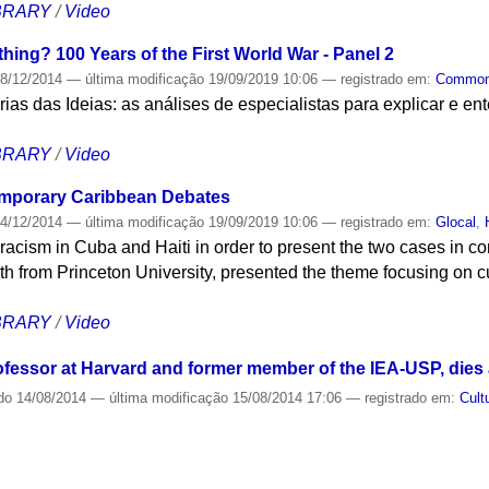
IBRARY
/
Video
hing? 100 Years of the First World War - Panel 2
8/12/2014
—
última modificação
19/09/2019 10:06
— registrado em:
Commo
tórias das Ideias: as análises de especialistas para explicar e en
IBRARY
/
Video
emporary Caribbean Debates
4/12/2014
—
última modificação
19/09/2019 10:06
— registrado em:
Glocal
,
racism in Cuba and Haiti in order to present the two cases in 
th from Princeton University, presented the theme focusing on cult
IBRARY
/
Video
ofessor at Harvard and former member of the IEA-USP, dies 
do
14/08/2014
—
última modificação
15/08/2014 17:06
— registrado em:
Cult