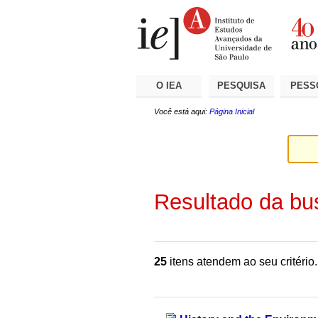
Ir
Ferramentas
Seções
para
Pessoais
o
conteúdo.
|
Ir
para
a
O IEA
PESQUISA
PESS
navegação
Você está aqui:
Página Inicial
Resultado da bu
25
itens atendem ao seu critério.