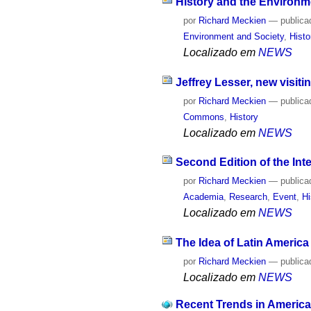
History and the Environm
por
Richard Meckien
—
publica
Environment and Society
,
Histo
Localizado em
NEWS
Jeffrey Lesser, new visiti
por
Richard Meckien
—
publica
Commons
,
History
Localizado em
NEWS
Second Edition of the In
por
Richard Meckien
—
publica
Academia
,
Research
,
Event
,
Hi
Localizado em
NEWS
The Idea of ​​Latin Americ
por
Richard Meckien
—
publica
Localizado em
NEWS
Recent Trends in Americ