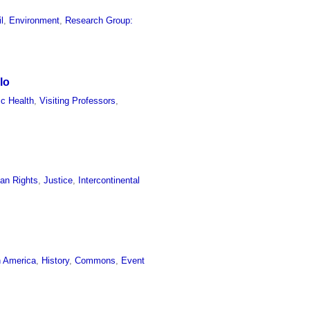
l
,
Environment
,
Research Group:
lo
ic Health
,
Visiting Professors
,
an Rights
,
Justice
,
Intercontinental
n America
,
History
,
Commons
,
Event