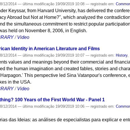
8/12/2014
—
última modificação
19/09/2019 10:08
— registrado em:
Commo
der Keyssar, from Harvard University, has delivered the confer
cy Abroad but Not at Home?", which analyzed the contradiction
 the simultaneous commitment to restrict popular participation a
was held on November 8, 2006, in English.
IBRARY
/
Video
can Identity in American Literature and Films
8/12/2014
—
última modificação
19/09/2019 10:07
— registrado em:
History
,
nts values ​​and meanings beyond their commercial and financial 
ted the human imagination and created fables, stories and chara
Harpagon.' This perspective led Sina Vatanpour's conference, 
kes in the USA.
IBRARY
/
Video
hing? 100 Years of the First World War - Panel 1
8/12/2014
—
última modificação
19/09/2019 10:06
— registrado em:
Commo
tórias das Ideias: as análises de especialistas para explicar e en