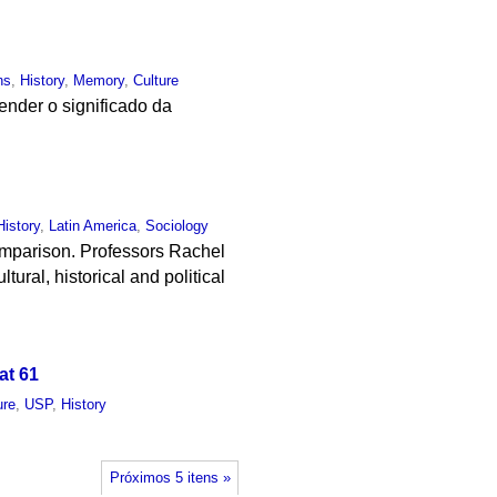
ns
,
History
,
Memory
,
Culture
tender o significado da
History
,
Latin America
,
Sociology
comparison. Professors Rachel
ural, historical and political
at 61
ure
,
USP
,
History
Próximos 5 itens »