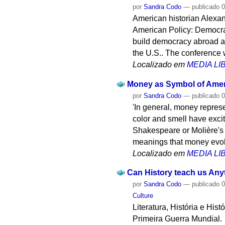
por
Sandra Codo
—
publicado
0
American historian Alexan
American Policy: Democra
build democracy abroad and
the U.S.. The conference 
Localizado em
MEDIA L
Money as Symbol of Ameri
por
Sandra Codo
—
publicado
0
'In general, money represe
color and smell have exci
Shakespeare or Molière's 
meanings that money evo
Localizado em
MEDIA L
Can History teach us Anyt
por
Sandra Codo
—
publicado
0
Culture
Literatura, História e His
Primeira Guerra Mundial.