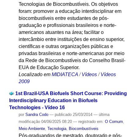
Tecnologias de Biocombustíveis. Os objetivos
foram: promover a educação interdisciplinar em
biocombustíveis entre estudantes de pós-
graduação e profissionais brasileiros e norte-
americanos atuantes na área; facilitar o
intercâmbio entre instituições de ensino superior,
científicas e outras organizações públicas e
privadas brasileiras e norte-americanas por meio
da Rede de Biocombustíveis do Conselho Brasil-
EUA de Educação Superior.
Localizado em
MIDIATECA
/
Vídeos
/
Vídeos
2009
1st Brazil-USA Biofuels Short Course: Providing
Interdisciplinary Education in Biofuels
Technologies - Vídeo 16
por
Sandra Codo
—
publicado
25/03/2014
—
última
modificação
04/06/2025 08:20
— registrado em:
O Comum
,
Meio Ambiente
,
Tecnologia
,
Biocombustíveis
Pós-graduandos de mestrado, doutorado e pós-