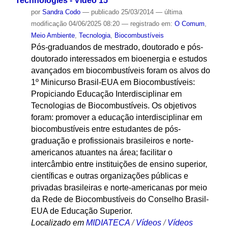
Technologies - Vídeo 15
por
Sandra Codo
—
publicado
25/03/2014
—
última
modificação
04/06/2025 08:20
— registrado em:
O Comum
,
Meio Ambiente
,
Tecnologia
,
Biocombustíveis
Pós-graduandos de mestrado, doutorado e pós-
doutorado interessados em bioenergia e estudos
avançados em biocombustíveis foram os alvos do
1º Minicurso Brasil-EUA em Biocombustíveis:
Propiciando Educação Interdisciplinar em
Tecnologias de Biocombustíveis. Os objetivos
foram: promover a educação interdisciplinar em
biocombustíveis entre estudantes de pós-
graduação e profissionais brasileiros e norte-
americanos atuantes na área; facilitar o
intercâmbio entre instituições de ensino superior,
científicas e outras organizações públicas e
privadas brasileiras e norte-americanas por meio
da Rede de Biocombustíveis do Conselho Brasil-
EUA de Educação Superior.
Localizado em
MIDIATECA
/
Vídeos
/
Vídeos