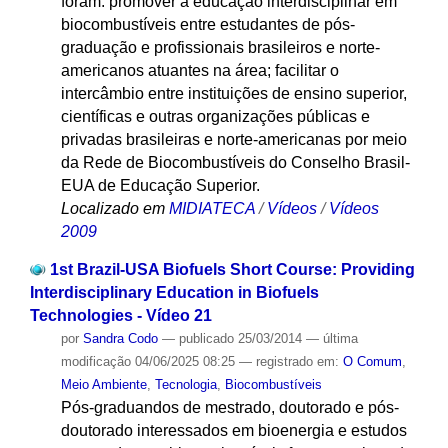
foram: promover a educação interdisciplinar em
biocombustíveis entre estudantes de pós-
graduação e profissionais brasileiros e norte-
americanos atuantes na área; facilitar o
intercâmbio entre instituições de ensino superior,
científicas e outras organizações públicas e
privadas brasileiras e norte-americanas por meio
da Rede de Biocombustíveis do Conselho Brasil-
EUA de Educação Superior.
Localizado em
MIDIATECA
/
Vídeos
/
Vídeos
2009
1st Brazil-USA Biofuels Short Course: Providing
Interdisciplinary Education in Biofuels
Technologies - Vídeo 21
por
Sandra Codo
—
publicado
25/03/2014
—
última
modificação
04/06/2025 08:25
— registrado em:
O Comum
,
Meio Ambiente
,
Tecnologia
,
Biocombustíveis
Pós-graduandos de mestrado, doutorado e pós-
doutorado interessados em bioenergia e estudos