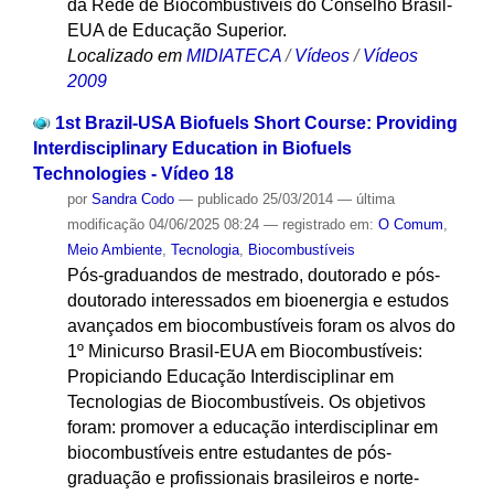
da Rede de Biocombustíveis do Conselho Brasil-
EUA de Educação Superior.
Localizado em
MIDIATECA
/
Vídeos
/
Vídeos
2009
1st Brazil-USA Biofuels Short Course: Providing
Interdisciplinary Education in Biofuels
Technologies - Vídeo 18
por
Sandra Codo
—
publicado
25/03/2014
—
última
modificação
04/06/2025 08:24
— registrado em:
O Comum
,
Meio Ambiente
,
Tecnologia
,
Biocombustíveis
Pós-graduandos de mestrado, doutorado e pós-
doutorado interessados em bioenergia e estudos
avançados em biocombustíveis foram os alvos do
1º Minicurso Brasil-EUA em Biocombustíveis:
Propiciando Educação Interdisciplinar em
Tecnologias de Biocombustíveis. Os objetivos
foram: promover a educação interdisciplinar em
biocombustíveis entre estudantes de pós-
graduação e profissionais brasileiros e norte-