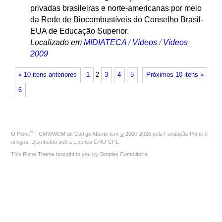
privadas brasileiras e norte-americanas por meio
da Rede de Biocombustíveis do Conselho Brasil-
EUA de Educação Superior.
Localizado em
MIDIATECA
/
Vídeos
/
Vídeos
2009
« 10 itens anteriores
1
2
3
4
5
Próximos 10 itens »
6
®
O
Plone
- CMS/WCM de Código Aberto
tem
©
2000-2026 pela
Fundação Plone
e
amigos. Distribuído sob a
Licença GNU GPL
.
This Plone Theme brought to you by
Simples Consultoria
.