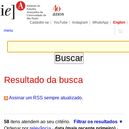
Ir
Ferramentas
Seções
para
Pessoais
o
conteúdo.
|
Cadastre-se
YouTube
Instagram
WhatsApp
English
Ir
para
menu
a
navegação
Resultado da busca
Assinar um RSS sempre atualizado.
58
itens atendem ao seu critério.
Filtrar os resultados
Ordenar por
relevância
·
data (mais recente primeiro)
·