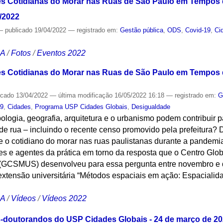
s Cotidianas do Morar nas Ruas de São Paulo em Tempos d
4/2022
—
publicado
19/04/2022
— registrado em:
Gestão pública
,
ODS
,
Covid-19
,
Ci
CA
/
Fotos
/
Eventos 2022
s Cotidianas do Morar nas Ruas de São Paulo em Tempos d
icado
13/04/2022
—
última modificação
16/05/2022 16:18
— registrado em:
G
19
,
Cidades
,
Programa USP Cidades Globais
,
Desigualdade
ologia, geografia, arquitetura e o urbanismo podem contribuir p
de rua – incluindo o recente censo promovido pela prefeitura?
 o cotidiano do morar nas ruas paulistanas durante a pandemi
es e agentes da prática em torno da resposta que o Centro Glo
 (GCSMUS) desenvolveu para essa pergunta entre novembro e 
extensão universitária “Métodos espaciais em ação: Espacialid
CA
/
Vídeos
/
Vídeos 2022
doutorandos do USP Cidades Globais - 24 de março de 2