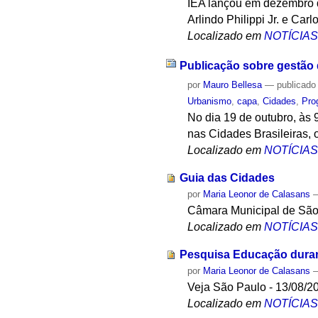
IEA lançou em dezembro d
Arlindo Philippi Jr. e Car
Localizado em
NOTÍCIA
Publicação sobre gestão d
por
Mauro Bellesa
—
publicado
Urbanismo
,
capa
,
Cidades
,
Pro
No dia 19 de outubro, às 
nas Cidades Brasileiras, 
Localizado em
NOTÍCIA
Guia das Cidades
por
Maria Leonor de Calasans
Câmara Municipal de São
Localizado em
NOTÍCIA
Pesquisa Educação duran
por
Maria Leonor de Calasans
Veja São Paulo - 13/08/2
Localizado em
NOTÍCIA