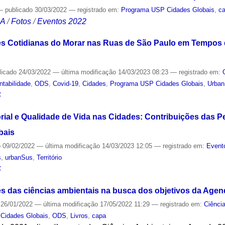
—
publicado
30/03/2022
— registrado em:
Programa USP Cidades Globais
,
c
CA
/
Fotos
/
Eventos 2022
s Cotidianas do Morar nas Ruas de São Paulo em Tempos d
licado
24/03/2022
—
última modificação
14/03/2023 08:23
— registrado em:
ntabilidade
,
ODS
,
Covid-19
,
Cidades
,
Programa USP Cidades Globais
,
Urba
S
orial e Qualidade de Vida nas Cidades: Contribuições das 
bais
o
09/02/2022
—
última modificação
14/03/2023 12:05
— registrado em:
Event
s
,
urbanSus
,
Território
S
ões das ciências ambientais na busca dos objetivos da Age
26/01/2022
—
última modificação
17/05/2022 11:29
— registrado em:
Ciênci
Cidades Globais
,
ODS
,
Livros
,
capa