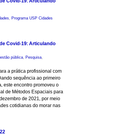
e Covid-19: Articulando
dades
,
Programa USP Cidades
e Covid-19: Articulando
estão pública
,
Pesquisa
,
ara a prática profissional com
 Dando sequência ao primeiro
a, este encontro promoveu o
bal de Métodos Espaciais para
dezembro de 2021, por meio
ades cotidianas do morar nas
022