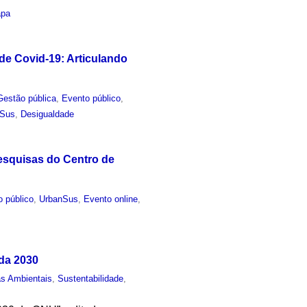
apa
e Covid-19: Articulando
Gestão pública
,
Evento público
,
nSus
,
Desigualdade
Pesquisas do Centro de
o público
,
UrbanSus
,
Evento online
,
nda 2030
as Ambientais
,
Sustentabilidade
,