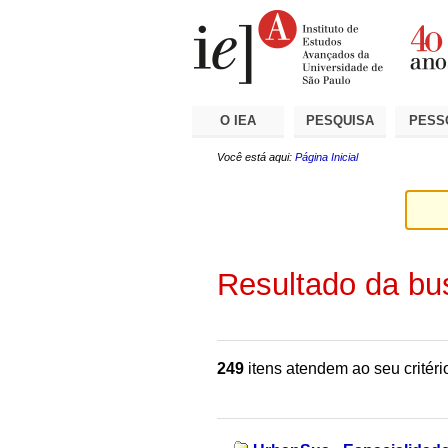
Ir
Ferramentas
Seções
para
Pessoais
o
conteúdo.
|
Ir
para
a
O IEA
PESQUISA
PESS
navegação
Você está aqui:
Página Inicial
Resultado da bu
249
itens atendem ao seu critéri