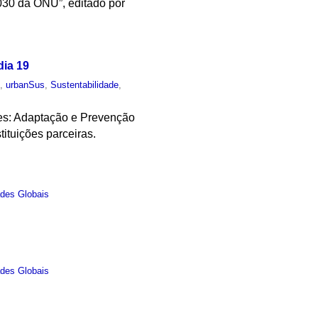
030 da ONU”, editado por
dia 19
o
,
urbanSus
,
Sustentabilidade
,
res: Adaptação e Prevenção
ituições parceiras.
des Globais
des Globais