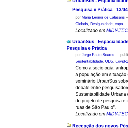
UrbanSus - Espacialidade
Pesquisa e Prática - 13/0
por
Maria Leonor de Calasans
Globais
,
Desigualdade
,
capa
Localizado em
MIDIATE
UrbanSus - Espacialidade
Pesquisa e Prática
por
Jorge Paulo Soares
—
publ
Sustentabilidade
,
ODS
,
Covid-
Como a sociologia, antrop
a população em situação 
seminário UrbanSus sobre
debate entre pesquisador
Sustentabilidade Urbana
do projeto de pesquisa e 
ruas de São Paulo”.
Localizado em
MIDIATE
Recepção dos novos Pós-