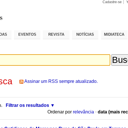
Cadastre-se
Busca
Busca
Avançad
OAS
EVENTOS
REVISTA
NOTÍCIAS
MIDIATECA
sca
Assinar um RSS sempre atualizado.
o.
Filtrar os resultados
Ordenar por
relevância
·
data (mais rec