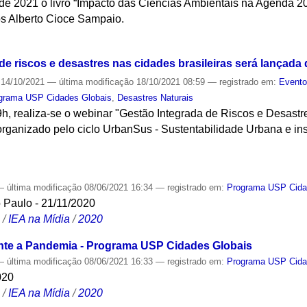
e 2021 o livro “Impacto das Ciências Ambientais na Agenda 2
los Alberto Cioce Sampaio.
S
e riscos e desastres nas cidades brasileiras será lançada 
14/10/2021
—
última modificação
18/10/2021 08:59
— registrado em:
Event
grama USP Cidades Globais
,
Desastres Naturais
9h, realiza-se o webinar "Gestão Integrada de Riscos e Desast
organizado pelo ciclo UrbanSus - Sustentabilidade Urbana e inst
S
—
última modificação
08/06/2021 16:34
— registrado em:
Programa USP Cida
 Paulo - 21/11/2020
S
/
IEA na Mídia
/
2020
te a Pandemia - Programa USP Cidades Globais
—
última modificação
08/06/2021 16:33
— registrado em:
Programa USP Cida
020
S
/
IEA na Mídia
/
2020