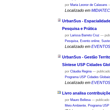
por
Maria Leonor de Calasans
Localizado em
MIDIATE
UrbanSus - Espacialidade
Pesquisa e Prática
por
Larissa Barreto Cruz
—
pub
Pesquisa
,
Evento online
,
Suste
Localizado em
EVENTO
UrbanSus - Gestão Territ
Síntese USP Cidades Glo
por
Cláudia Regina
—
publicad
Programa USP Cidades Globai
Localizado em
EVENTO
Livro analisa contribuiç
por
Mauro Bellesa
—
publicado
Meio Ambiente
,
Programa USP 