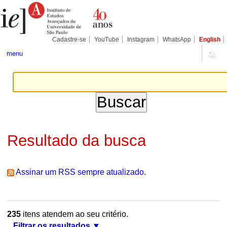
Ir
Ferramentas
Seções
para
Pessoais
o
conteúdo.
|
Cadastre-se
YouTube
Instagram
WhatsApp
English
Ir
para
menu
a
navegação
Resultado da busca
Assinar um RSS sempre atualizado.
235
itens atendem ao seu critério.
Filtrar os resultados