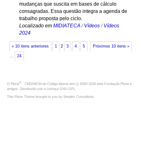
mudanças que suscita em bases de cálculo
consagradas. Essa questão integra a agenda de
trabalho proposta pelo ciclo.
Localizado em
MIDIATECA
/
Vídeos
/
Vídeos
2024
« 10 itens anteriores
1
2
3
4
5
Próximos 10 itens »
…
24
®
O
Plone
- CMS/WCM de Código Aberto
tem
©
2000-2026 pela
Fundação Plone
e
amigos. Distribuído sob a
Licença GNU GPL
.
This Plone Theme brought to you by
Simples Consultoria
.