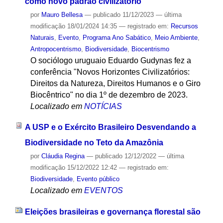
como novo padrão civilizatório
por
Mauro Bellesa
—
publicado
11/12/2023
—
última
modificação
18/01/2024 14:35
— registrado em:
Recursos
Naturais
,
Evento
,
Programa Ano Sabático
,
Meio Ambiente
,
Antropocentrismo
,
Biodiversidade
,
Biocentrismo
O sociólogo uruguaio Eduardo Gudynas fez a
conferência "Novos Horizontes Civilizatórios:
Direitos da Natureza, Direitos Humanos e o Giro
Biocêntrico" no dia 1º de dezembro de 2023.
Localizado em
NOTÍCIAS
A USP e o Exército Brasileiro Desvendando a
Biodiversidade no Teto da Amazônia
por
Cláudia Regina
—
publicado
12/12/2022
—
última
modificação
15/12/2022 12:42
— registrado em:
Biodiversidade
,
Evento público
Localizado em
EVENTOS
Eleições brasileiras e governança florestal são