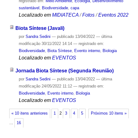
registrado em:
Meio Ambiente
,
Ecologia
,
Desenvolvimento
sustentável
,
Biodiversidade
,
capa
Localizado em
MIDIATECA
/
Fotos
/
Eventos 2022
Biota Síntese (Javali)
por
Sandra Sedini
—
publicado
13/04/2022
—
última
modificação
30/11/2022 14:14
— registrado em:
Biodiversidade
,
Biota Síntese
,
Evento interno
,
Biologia
Localizado em
EVENTOS
Jornada Biota Síntese (Segunda Reunião)
por
Sandra Sedini
—
publicado
13/04/2022
—
última
modificação
24/05/2022 11:12
— registrado em:
Biodiversidade
,
Evento interno
,
Biologia
Localizado em
EVENTOS
« 10 itens anteriores
1
2
3
4
5
Próximos 10 itens »
…
16