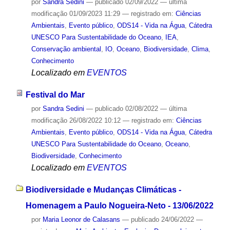
por
Sandra Sedini
—
publicado
02/09/2022
—
última
modificação
01/09/2023 11:29
— registrado em:
Ciências
Ambientais
,
Evento público
,
ODS14 - Vida na Água
,
Cátedra
UNESCO Para Sustentabilidade do Oceano
,
IEA
,
Conservação ambiental
,
IO
,
Oceano
,
Biodiversidade
,
Clima
,
Conhecimento
Localizado em
EVENTOS
Festival do Mar
por
Sandra Sedini
—
publicado
02/08/2022
—
última
modificação
26/08/2022 10:12
— registrado em:
Ciências
Ambientais
,
Evento público
,
ODS14 - Vida na Água
,
Cátedra
UNESCO Para Sustentabilidade do Oceano
,
Oceano
,
Biodiversidade
,
Conhecimento
Localizado em
EVENTOS
Biodiversidade e Mudanças Climáticas -
Homenagem a Paulo Nogueira-Neto - 13/06/2022
por
Maria Leonor de Calasans
—
publicado
24/06/2022
—