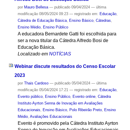
por
Mauro Bellesa
—
publicado
09/04/2024
—
última
modificação
08/05/2024 09:23
— registrado em:
Educação
,
Cátedra de Educação Básica
,
Ensino Básico
,
Cátedras
,
Ensino Médio
,
Ensino Público
A educadora Bernardete Gatti foi escolhida para
ser a nova titular da Cátedra Alfredo Bosi de
Educação Básica.
Localizado em
NOTÍCIAS
Webinar discute resultados do Censo Escolar
2023
por
Thais Cardoso
—
publicado
05/04/2024
—
última
modificação
05/04/2024 17:21
— registrado em:
Educação
,
Evento público
,
Ensino Público
,
Evento online
,
Cátedra
Instituto Ayrton Senna de Inovação em Avaliações
Educacionais
,
Ensino Básico
,
Polo Ribeirão Preto
,
Ensino
Médio
,
Avaliações Educacionais
Evento é promovido pela Cátedra Instituto Ayrton
Senna de Inovação em Avaliações Educacionais,