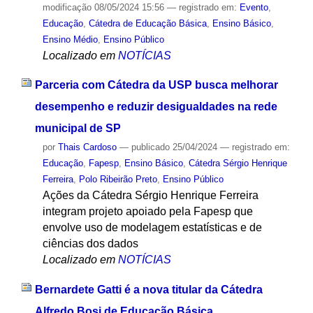
modificação
08/05/2024 15:56
— registrado em:
Evento
,
Educação
,
Cátedra de Educação Básica
,
Ensino Básico
,
Ensino Médio
,
Ensino Público
Localizado em
NOTÍCIAS
Parceria com Cátedra da USP busca melhorar
desempenho e reduzir desigualdades na rede
municipal de SP
por
Thais Cardoso
—
publicado
25/04/2024
— registrado em:
Educação
,
Fapesp
,
Ensino Básico
,
Cátedra Sérgio Henrique
Ferreira
,
Polo Ribeirão Preto
,
Ensino Público
Ações da Cátedra Sérgio Henrique Ferreira
integram projeto apoiado pela Fapesp que
envolve uso de modelagem estatísticas e de
ciências dos dados
Localizado em
NOTÍCIAS
Bernardete Gatti é a nova titular da Cátedra
Alfredo Bosi de Educação Básica