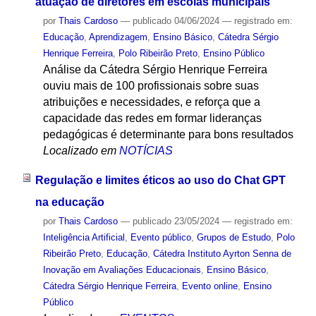
atuação de diretores em escolas municipais
por
Thais Cardoso
—
publicado
04/06/2024
— registrado em:
Educação
,
Aprendizagem
,
Ensino Básico
,
Cátedra Sérgio
Henrique Ferreira
,
Polo Ribeirão Preto
,
Ensino Público
Análise da Cátedra Sérgio Henrique Ferreira
ouviu mais de 100 profissionais sobre suas
atribuições e necessidades, e reforça que a
capacidade das redes em formar lideranças
pedagógicas é determinante para bons resultados
Localizado em
NOTÍCIAS
Regulação e limites éticos ao uso do Chat GPT
na educação
por
Thais Cardoso
—
publicado
23/05/2024
— registrado em:
Inteligência Artificial
,
Evento público
,
Grupos de Estudo
,
Polo
Ribeirão Preto
,
Educação
,
Cátedra Instituto Ayrton Senna de
Inovação em Avaliações Educacionais
,
Ensino Básico
,
Cátedra Sérgio Henrique Ferreira
,
Evento online
,
Ensino
Público