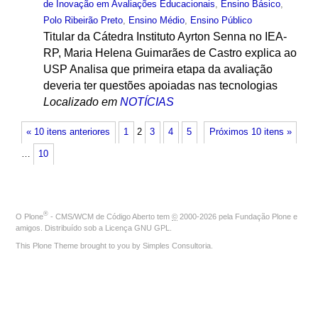
de Inovação em Avaliações Educacionais
,
Ensino Básico
,
Polo Ribeirão Preto
,
Ensino Médio
,
Ensino Público
Titular da Cátedra Instituto Ayrton Senna no IEA-
RP, Maria Helena Guimarães de Castro explica ao
USP Analisa que primeira etapa da avaliação
deveria ter questões apoiadas nas tecnologias
Localizado em
NOTÍCIAS
« 10 itens anteriores
1
2
3
4
5
Próximos 10 itens »
…
10
®
O
Plone
- CMS/WCM de Código Aberto
tem
©
2000-2026 pela
Fundação Plone
e
amigos. Distribuído sob a
Licença GNU GPL
.
This Plone Theme brought to you by
Simples Consultoria
.