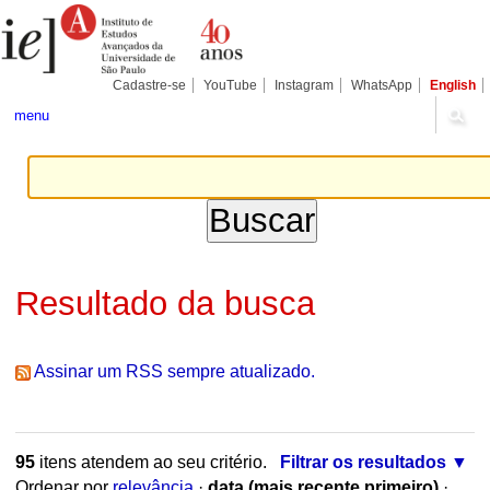
Ir
Ferramentas
Seções
para
Pessoais
o
conteúdo.
|
Cadastre-se
YouTube
Instagram
WhatsApp
English
Ir
para
menu
a
navegação
Resultado da busca
Assinar um RSS sempre atualizado.
95
itens atendem ao seu critério.
Filtrar os resultados
Ordenar por
relevância
·
data (mais recente primeiro)
·