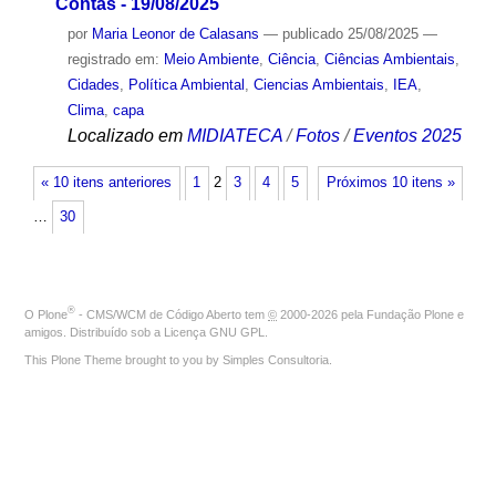
Contas - 19/08/2025
por
Maria Leonor de Calasans
—
publicado
25/08/2025
—
registrado em:
Meio Ambiente
,
Ciência
,
Ciências Ambientais
,
Cidades
,
Política Ambiental
,
Ciencias Ambientais
,
IEA
,
Clima
,
capa
Localizado em
MIDIATECA
/
Fotos
/
Eventos 2025
« 10 itens anteriores
1
2
3
4
5
Próximos 10 itens »
…
30
®
O
Plone
- CMS/WCM de Código Aberto
tem
©
2000-2026 pela
Fundação Plone
e
amigos. Distribuído sob a
Licença GNU GPL
.
This Plone Theme brought to you by
Simples Consultoria
.