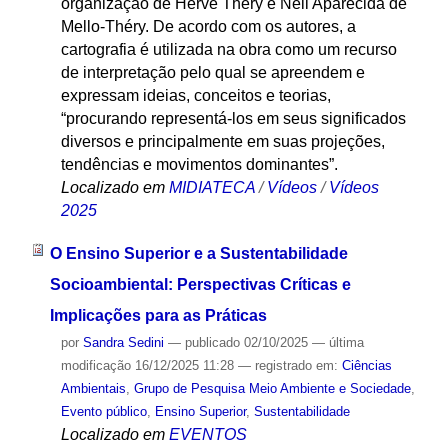
organização de Hervé Théry e Neli Aparecida de
Mello-Théry. De acordo com os autores, a
cartografia é utilizada na obra como um recurso
de interpretação pelo qual se apreendem e
expressam ideias, conceitos e teorias,
“procurando representá-los em seus significados
diversos e principalmente em suas projeções,
tendências e movimentos dominantes”.
Localizado em
MIDIATECA
/
Vídeos
/
Vídeos
2025
O Ensino Superior e a Sustentabilidade
Socioambiental: Perspectivas Críticas e
Implicações para as Práticas
por
Sandra Sedini
—
publicado
02/10/2025
—
última
modificação
16/12/2025 11:28
— registrado em:
Ciências
Ambientais
,
Grupo de Pesquisa Meio Ambiente e Sociedade
,
Evento público
,
Ensino Superior
,
Sustentabilidade
Localizado em
EVENTOS