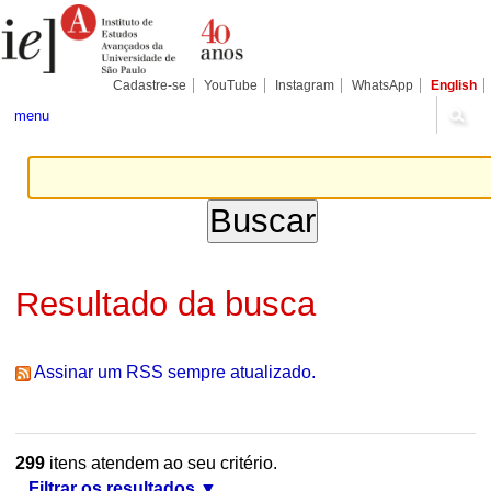
Ir
Ferramentas
Seções
para
Pessoais
o
conteúdo.
|
Cadastre-se
YouTube
Instagram
WhatsApp
English
Ir
para
menu
a
navegação
Resultado da busca
Assinar um RSS sempre atualizado.
299
itens atendem ao seu critério.
Filtrar os resultados