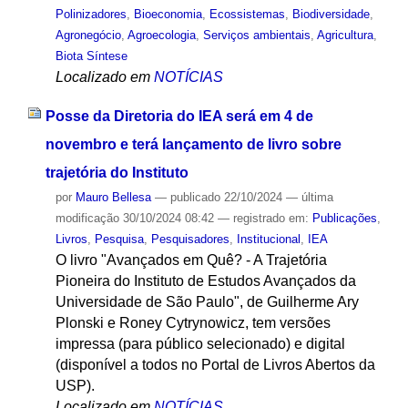
Polinizadores
,
Bioeconomia
,
Ecossistemas
,
Biodiversidade
,
Agronegócio
,
Agroecologia
,
Serviços ambientais
,
Agricultura
,
Biota Síntese
Localizado em
NOTÍCIAS
Posse da Diretoria do IEA será em 4 de
novembro e terá lançamento de livro sobre
trajetória do Instituto
por
Mauro Bellesa
—
publicado
22/10/2024
—
última
modificação
30/10/2024 08:42
— registrado em:
Publicações
,
Livros
,
Pesquisa
,
Pesquisadores
,
Institucional
,
IEA
O livro "Avançados em Quê? - A Trajetória
Pioneira do Instituto de Estudos Avançados da
Universidade de São Paulo", de Guilherme Ary
Plonski e Roney Cytrynowicz, tem versões
impressa (para público selecionado) e digital
(disponível a todos no Portal de Livros Abertos da
USP).
Localizado em
NOTÍCIAS