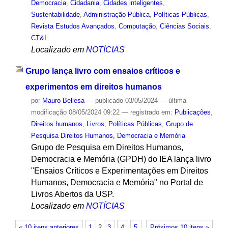
Democracia
,
Cidadania
,
Cidades inteligentes
,
Sustentabilidade
,
Administração Pública
,
Políticas Públicas
,
Revista Estudos Avançados
,
Computação
,
Ciências Sociais
,
CT&I
Localizado em
NOTÍCIAS
Grupo lança livro com ensaios críticos e
experimentos em direitos humanos
por
Mauro Bellesa
—
publicado
03/05/2024
—
última
modificação
08/05/2024 09:22
— registrado em:
Publicações
,
Direitos humanos
,
Livros
,
Políticas Públicas
,
Grupo de
Pesquisa Direitos Humanos, Democracia e Memória
Grupo de Pesquisa em Direitos Humanos,
Democracia e Memória (GPDH) do IEA lança livro
"Ensaios Críticos e Experimentações em Direitos
Humanos, Democracia e Memória" no Portal de
Livros Abertos da USP.
Localizado em
NOTÍCIAS
« 10 itens anteriores
1
2
3
4
5
Próximos 10 itens »