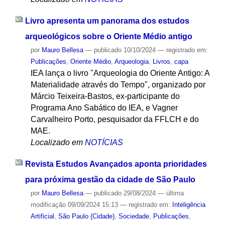
Livro apresenta um panorama dos estudos
arqueológicos sobre o Oriente Médio antigo
por
Mauro Bellesa
—
publicado
10/10/2024
— registrado em:
Publicações
,
Oriente Médio
,
Arqueologia
,
Livros
,
capa
IEA lança o livro "Arqueologia do Oriente Antigo: A
Materialidade através do Tempo", organizado por
Márcio Teixeira-Bastos, ex-participante do
Programa Ano Sabático do IEA, e Vagner
Carvalheiro Porto, pesquisador da FFLCH e do
MAE.
Localizado em
NOTÍCIAS
Revista Estudos Avançados aponta prioridades
para próxima gestão da cidade de São Paulo
por
Mauro Bellesa
—
publicado
29/08/2024
—
última
modificação
09/09/2024 15:13
— registrado em:
Inteligência
Artificial
,
São Paulo (Cidade)
,
Sociedade
,
Publicações
,