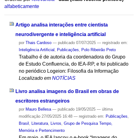
alfabeticamente
Artigo analisa interações entre cientista
neurodivergente e inteligência artificial
por
Thais Cardoso
—
publicado
07/07/2025
— registrado em:
Inteligência Artificial
,
Publicações
,
Polo Ribeirão Preto
Trabalho é de autoria da coordenadora do Grupo
de Estudo Confluencia, do IEA-RP, e foi publicado
no periódico Logeion: Filosofia da Informação
Localizado em
NOTÍCIAS
Livro analisa imagens do Brasil em obras de
escritores estrangeiros
por
Mauro Bellesa
—
publicado
19/05/2025
—
última
modificação
27/05/2025 16:48
— registrado em:
Publicações
,
Brasil
,
Literatura
,
Livros
,
Grupo de Pesquisa Tempo,
Memória e Pertencimento
Em maio, o IEA lançou o e-book “Imagens do