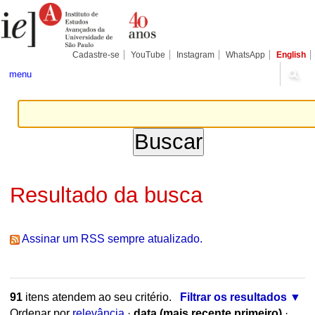
Ir
Ferramentas
Seções
para
Pessoais
o
conteúdo.
|
Cadastre-se
YouTube
Instagram
WhatsApp
English
Ir
para
menu
a
navegação
Resultado da busca
Assinar um RSS sempre atualizado.
91
itens atendem ao seu critério.
Filtrar os resultados
Ordenar por
relevância
·
data (mais recente primeiro)
·