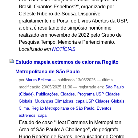
Brasil: Quantos Espelhos?”, organizado por
Celeste Ribeiro-de-Sousa. Disponível
gratuitamente no Portal de Livros Abertos da USP,
a obra é resultante de simpósio homônimo
realizado em novembro de 2022 pelo Grupo de
Pesquisa Tempo, Memória e Pertencimento.
Localizado em
NOTÍCIAS
Estudo mapeia extremos de calor na Região
Metropolitana de São Paulo
por
Mauro Bellesa
—
publicado
13/05/2025
—
última
modificação
20/05/2025 11:36
— registrado em:
São Paulo
(Cidade)
,
Publicações
,
Cidades
,
Programa USP Cidades
Globais
,
Mudanças Climáticas
,
capa USP Cidades Globais
,
Clima
,
Região Metropolitana de São Paulo
,
Eventos
extremos
,
capa
Estudo de caso “Heat Extremes in Metropolitan
Area of São Paulo: A Challenge”, do geógrafo
Hugo Rogério de Barros, pesquisador do Centro