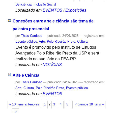
Deficiência
,
Inclusão Social
Localizado em
EVENTOS
/
Exposições
Conexões entre arte e ciência são tema de
palestra presencial
por
Thais Cardoso
—
publicado
24/07/2025
— registrado em:
Evento público
,
Arte
,
Polo Ribeirão Preto
,
Cultura
Evento é promovido pelo Instituto de Estudos
Avançados Polo Ribeirão Preto da USP e será
realizado no auditório da FEA-RP
Localizado em
NOTÍCIAS
Arte e Ciência
por
Thais Cardoso
—
publicado
24/07/2025
— registrado em:
Arte
,
Cultura
,
Polo Ribeirão Preto
,
Evento público
Localizado em
EVENTOS
« 10 itens anteriores
1
2
3
4
5
Próximos 10 itens »
…
63