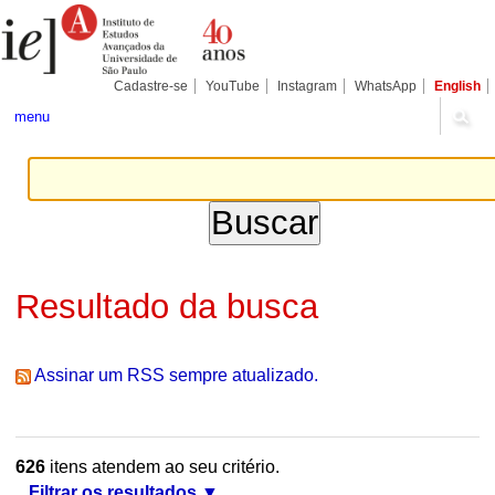
Ir
Ferramentas
Seções
para
Pessoais
o
conteúdo.
|
Cadastre-se
YouTube
Instagram
WhatsApp
English
Ir
para
menu
a
navegação
Resultado da busca
Assinar um RSS sempre atualizado.
626
itens atendem ao seu critério.
Filtrar os resultados