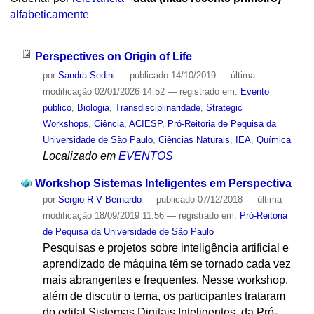
alfabeticamente
Perspectives on Origin of Life
por
Sandra Sedini
—
publicado
14/10/2019
—
última
modificação
02/01/2026 14:52
— registrado em:
Evento
público
,
Biologia
,
Transdisciplinaridade
,
Strategic
Workshops
,
Ciência
,
ACIESP
,
Pró-Reitoria de Pequisa da
Universidade de São Paulo
,
Ciências Naturais
,
IEA
,
Química
Localizado em
EVENTOS
Workshop Sistemas Inteligentes em Perspectiva
por
Sergio R V Bernardo
—
publicado
07/12/2018
—
última
modificação
18/09/2019 11:56
— registrado em:
Pró-Reitoria
de Pequisa da Universidade de São Paulo
Pesquisas e projetos sobre inteligência artificial e
aprendizado de máquina têm se tornado cada vez
mais abrangentes e frequentes. Nesse workshop,
além de discutir o tema, os participantes trataram
do edital Sistemas Digitais Inteligentes, da Pró-