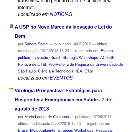
transmissão do período da tarde ao vivo pela
internet.
Localizado em
NOTÍCIAS
A USP no Novo Marco da Inovação e Lei do
Bem
por
Sandra Sedini
—
publicado
14/08/2018
—
última
modificação
13/11/2018 16:23
— registrado em:
Evento
público
,
Inovação
,
Brasil
,
Strategic Workshops
,
ACIESP
,
Política de CT&I
,
Pró-Reitoria de Pequisa da Universidade de
São Paulo
,
Ciência e Tecnologia
,
IEA
,
CT&I
Localizado em
EVENTOS
Virologia Prospectiva: Estratégias para
Responder a Emergências em Saúde - 7 de
agosto de 2018
por
Maria Leonor de Calasans
—
publicado
07/08/2018
—
última modificação
09/08/2018 15:23
— registrado em:
Brasil
,
Meio Ambiente
,
Strategic Workshops
,
Pesquisa
,