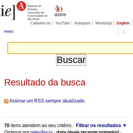
Ir
Ferramentas
Seções
para
Pessoais
o
conteúdo.
|
Cadastre-se
YouTube
Instagram
WhatsApp
English
Ir
para
menu
a
navegação
Resultado da busca
Assinar um RSS sempre atualizado.
70
itens atendem ao seu critério.
Filtrar os resultados
Ordenar por
relevância
·
data (mais recente primeiro)
·