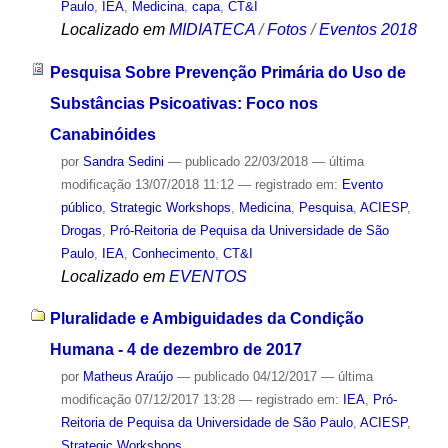
Paulo
,
IEA
,
Medicina
,
capa
,
CT&I
Localizado em
MIDIATECA
/
Fotos
/
Eventos 2018
Pesquisa Sobre Prevenção Primária do Uso de
Substâncias Psicoativas: Foco nos
Canabinóides
por
Sandra Sedini
—
publicado
22/03/2018
—
última
modificação
13/07/2018 11:12
— registrado em:
Evento
público
,
Strategic Workshops
,
Medicina
,
Pesquisa
,
ACIESP
,
Drogas
,
Pró-Reitoria de Pequisa da Universidade de São
Paulo
,
IEA
,
Conhecimento
,
CT&I
Localizado em
EVENTOS
Pluralidade e Ambiguidades da Condição
Humana - 4 de dezembro de 2017
por
Matheus Araújo
—
publicado
04/12/2017
—
última
modificação
07/12/2017 13:28
— registrado em:
IEA
,
Pró-
Reitoria de Pequisa da Universidade de São Paulo
,
ACIESP
,
Strategic Workshops