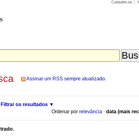
Cadastre-se
Busca
Busca
Avançad
sca
Assinar um RSS sempre atualizado.
Filtrar os resultados
Ordenar por
relevância
·
data (mais rec
trado.