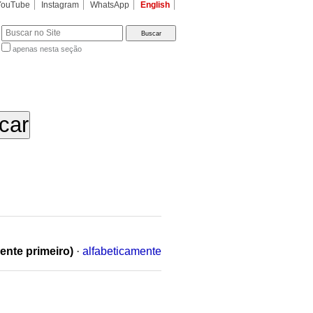
YouTube
Instagram
WhatsApp
English
apenas nesta seção
a…
ente primeiro)
·
alfabeticamente