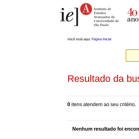
Ir
Ferramentas
para
Pessoais
o
conteúdo.
|
Ir
para
a
Você está aqui:
Página Inicial
navegação
Resultado da bu
0
itens atendem ao seu critério.
Nenhum resultado foi encon