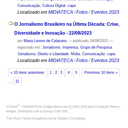
Comunicação
,
Cultura Digital
,
capa
Localizado em
MIDIATECA
/
Fotos
/
Eventos 2023
O Jornalismo Brasileiro na Última Década: Crise,
Diversidade e Inovação - 22/08/2023
por
Maria Leonor de Calasans
—
publicado
24/08/2023
—
registrado em:
Jornalismo
,
Imprensa
,
Grupo de Pesquisa
Jornalismo, Direito e Liberdade
,
Mídia
,
Comunicação
,
capa
Localizado em
MIDIATECA
/
Fotos
/
Eventos 2023
« 10 itens anteriores
1
2
3
4
5
Próximos 10 itens »
…
11
®
O
Plone
- CMS/WCM de Código Aberto
tem
©
2000-2026 pela
Fundação Plone
e
amigos. Distribuído sob a
Licença GNU GPL
.
This Plone Theme brought to you by
Simples Consultoria
.