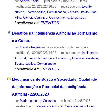
por
Sandra Sedini
—
publicado
26/10/2023
—
última
modificação
21/12/2023 16:08
— registrado em:
Evento
público
,
Evento online
,
Comunicação
,
Cátedra Otavio Frias
Filho
,
Ciência Cognitiva
,
Conhecimento
,
Linguística
Localizado em
EVENTOS
Desafios da Inteligência Artificial ao Jornalismo
e à Cultura
por
Cláudia Regina
—
publicado
24/10/2023
—
última
modificação
30/10/2023 14:22
— registrado em:
Inteligência
Artificial
,
Grupo de Pesquisa Jornalismo, Direito e Liberdade
,
Evento público
,
Comunicação
Localizado em
EVENTOS
Mecanismos de Busca e Sociedade: Qualidade
da Informação e Potencial da Inteligência
Artificial - 22/08/2023
por
Maria Leonor de Calasans
—
publicado
24/08/2023
—
registrado em:
Inteligência Artificial
,
Ciência e Tecnologia
,