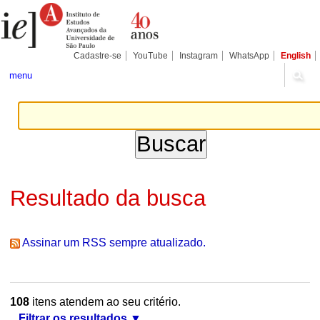
Ir
Ferramentas
Seções
para
Pessoais
o
conteúdo.
|
Cadastre-se
YouTube
Instagram
WhatsApp
English
Ir
para
menu
a
navegação
Resultado da busca
Assinar um RSS sempre atualizado.
108
itens atendem ao seu critério.
Filtrar os resultados