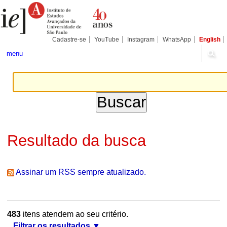
Ir
Ferramentas
Seções
para
Pessoais
o
conteúdo.
|
Cadastre-se
YouTube
Instagram
WhatsApp
English
Ir
para
menu
a
navegação
Resultado da busca
Assinar um RSS sempre atualizado.
483
itens atendem ao seu critério.
Filtrar os resultados