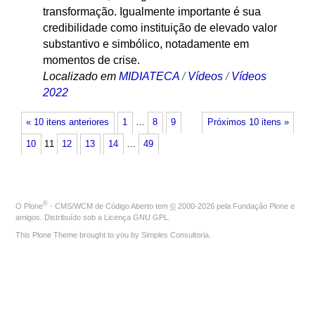
transformação. Igualmente importante é sua
credibilidade como instituição de elevado valor
substantivo e simbólico, notadamente em
momentos de crise.
Localizado em
MIDIATECA
/
Vídeos
/
Vídeos
2022
« 10 itens anteriores
1
…
8
9
Próximos 10 itens »
10
11
12
13
14
…
49
®
O
Plone
- CMS/WCM de Código Aberto
tem
©
2000-2026 pela
Fundação Plone
e
amigos. Distribuído sob a
Licença GNU GPL
.
This Plone Theme brought to you by
Simples Consultoria
.