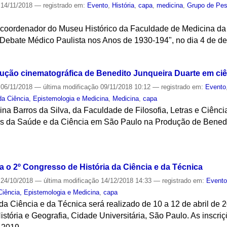
14/11/2018
— registrado em:
Evento
,
História
,
capa
,
medicina
,
Grupo de Pesq
, coordenador do Museu Histórico da Faculdade de Medicina da 
ebate Médico Paulista nos Anos de 1930-194", no dia 4 de de
S
dução cinematográfica de Benedito Junqueira Duarte em ci
06/11/2018
—
última modificação
09/11/2018 10:12
— registrado em:
Evento
da Ciência, Epistemologia e Medicina
,
Medicina
,
capa
gina Barros da Silva, da Faculdade de Filosofia, Letras e Ciê
ns da Saúde e da Ciência em São Paulo na Produção de Benedi
S
a o 2º Congresso de História da Ciência e da Técnica
24/10/2018
—
última modificação
14/12/2018 14:33
— registrado em:
Event
Ciência, Epistemologia e Medicina
,
capa
da Ciência e da Técnica será realizado de 10 a 12 de abril de 2
stória e Geografia, Cidade Universitária, São Paulo. As inscri