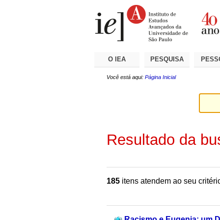
Ir
Ferramentas
Seções
para
Pessoais
o
conteúdo.
|
Ir
para
a
O IEA
PESQUISA
PESS
navegação
Você está aqui:
Página Inicial
Resultado da bu
185
itens atendem ao seu critéri
Racismo e Eugenia: um D