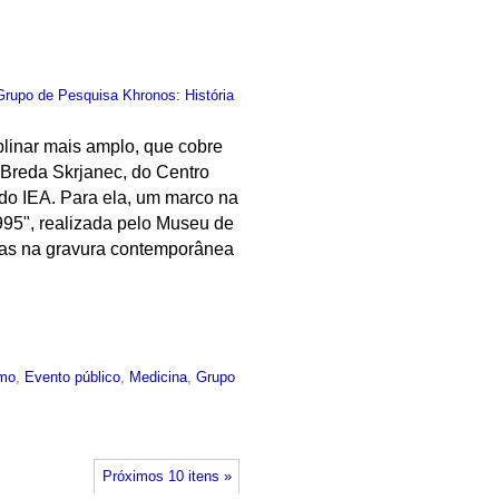
Grupo de Pesquisa Khronos: História
plinar mais amplo, que cobre
s Breda Skrjanec, do Centro
 do IEA. Para ela, um marco na
1995", realizada pelo Museu de
ças na gravura contemporânea
mo
,
Evento público
,
Medicina
,
Grupo
Próximos 10 itens »