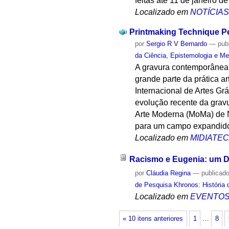
feitas até 11 de janeiro d
Localizado em
NOTÍCIA
Printmaking Technique P
por
Sergio R V Bernardo
—
pub
da Ciência, Epistemologia e Me
A gravura contemporânea e
grande parte da prática a
Internacional de Artes Gr
evolução recente da gravu
Arte Moderna (MoMa) de 
para um campo expandido
Localizado em
MIDIATE
Racismo e Eugenia: um D
por
Cláudia Regina
—
publicad
de Pesquisa Khronos: História 
Localizado em
EVENTO
« 10 itens anteriores
1
…
8