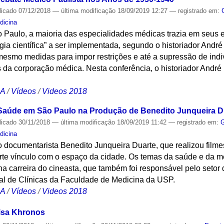
licado
07/12/2018
—
última modificação
18/09/2019 12:27
— registrado em:
dicina
 Paulo, a maioria das especialidades médicas trazia em seus
ia científica” a ser implementada, segundo o historiador Andr
mesmo medidas para impor restrições e até a supressão de ind
 da corporação médica. Nesta conferência, o historiador André
CA
/
Vídeos
/
Videos 2018
 Saúde em São Paulo na Produção de Benedito Junqueira D
licado
30/11/2018
—
última modificação
18/09/2019 11:42
— registrado em:
G
dicina
o documentarista Benedito Junqueira Duarte, que realizou film
te vínculo com o espaço da cidade. Os temas da saúde e da me
a carreira do cineasta, que também foi responsável pelo setor d
tal de Clínicas da Faculdade de Medicina da USP.
CA
/
Vídeos
/
Videos 2018
isa Khronos