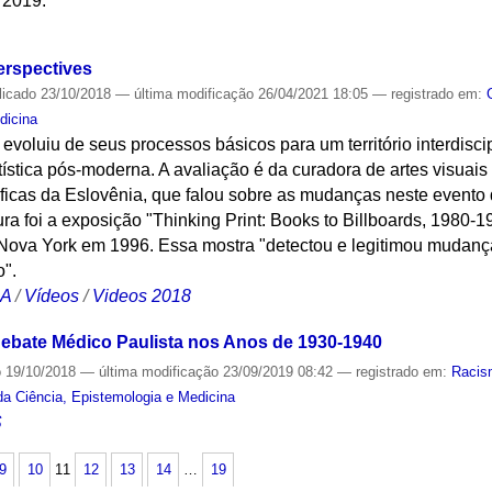
e 2019.
S
erspectives
licado
23/10/2018
—
última modificação
26/04/2021 18:05
— registrado em:
dicina
voluiu de seus processos básicos para um território interdisci
rtística pós-moderna. A avaliação é da curadora de artes visuai
áficas da Eslovênia, que falou sobre as mudanças neste evento
ra foi a exposição "Thinking Print: Books to Billboards, 1980-
Nova York em 1996. Essa mostra "detectou e legitimou mudan
".
CA
/
Vídeos
/
Videos 2018
ebate Médico Paulista nos Anos de 1930-1940
o
19/10/2018
—
última modificação
23/09/2019 08:42
— registrado em:
Racis
da Ciência, Epistemologia e Medicina
S
9
10
11
12
13
14
…
19