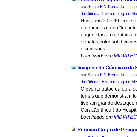
por
Sergio R V Bernardo
—
pub
da Ciência, Epistemologia e Me
Nos anos 30 e 40, em São
entendidas como “tecnolog
eugenistas ambientais e 
debates entre subdivisões
discussões.
Localizado em
MIDIATE
Imagens da Ciência e da
por
Sergio R V Bernardo
—
pub
da Ciência, Epistemologia e Me
O evento tratou da obra d
temas que demonstram for
tiveram grande destaque n
Coração (Incor) do Hospi
Localizado em
MIDIATE
Reunião Grupo de Pesqu