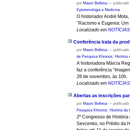
por
Mauro Bellesa
—
publicado
Epistemologia e Medicina
O historiador André Mota
"Racismo e Eugenia: Um D
Localizado em
NOTÍCIA
Conferência trata da pro
por
Mauro Bellesa
—
publicado
de Pesquisa Khronos: História 
A historiadora Márcia Re
faz a conferência "Image
28 de novembro, às 10h.
Localizado em
NOTÍCIA
Abertas as inscrições par
por
Mauro Bellesa
—
publicado
Pesquisa Khronos: História da 
2º Congresso de História 
Sevcenko, no Prédio da Hi