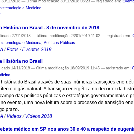
o
30/11/2018
—
última modificação
30/11/2018 08:23
— registrado em:
Evento
Epistemologia e Medicina
S
 História no Brasil - 8 de novembro de 2018
licado
27/11/2018
—
última modificação
23/01/2019 11:02
— registrado em:
Epistemologia e Medicina
,
Políticas Públicas
CA
/
Fotos
/
Eventos 2018
 História no Brasil
licado
14/11/2018
—
última modificação
18/09/2019 11:45
— registrado em:
G
dicina
história do Brasil através de suas inúmeras transições energét
róleo e o gás natural. A transição energética no decorrer da hist
campo das políticas públicas e estratégias governamentais e p
 no evento, uma nova leitura sobre o processo de transição ene
go prazo.
CA
/
Vídeos
/
Videos 2018
debate médico em SP nos anos 30 e 40 a respeito da eugeni