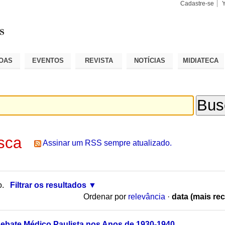
Cadastre-se
Busca
Busca
Avançad
OAS
EVENTOS
REVISTA
NOTÍCIAS
MIDIATECA
sca
Assinar um RSS sempre atualizado.
o.
Filtrar os resultados
Ordenar por
relevância
·
data (mais rec
ebate Médico Paulista nos Anos de 1930-1940