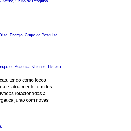
 interno
,
Grupo de Pesquisa
Crise
,
Energia
,
Grupo de Pesquisa
rupo de Pesquisa Khronos: História
icas, tendo como focos
ória é, atualmente, um dos
rivadas relacionadas à
rgética junto com novas
a