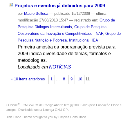
Projetos e eventos já definidos para 2009
por
Mauro Bellesa
—
publicado
15/12/2008
—
última
modificação
27/08/2013 15:47
— registrado em:
Grupo de
Pesquisa Diálogos Interculturais
,
Grupo de Pesquisa
Observatório da Inovação e Competitividade - NAP
,
Grupo de
Pesquisa Nutrição e Pobreza
,
Institucional
,
IEA
Primeira amostra da programação prevista para
2009 indica diversidade de temas, formatos e
metodologias.
Localizado em
NOTÍCIAS
« 10 itens anteriores
1
…
8
9
10
11
®
O
Plone
- CMS/WCM de Código Aberto
tem
©
2000-2026 pela
Fundação Plone
e
amigos. Distribuído sob a
Licença GNU GPL
.
This Plone Theme brought to you by
Simples Consultoria
.