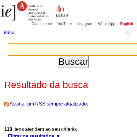
Ir
Ferramentas
Seções
para
Pessoais
o
conteúdo.
|
Cadastre-se
YouTube
Instagram
WhatsApp
English
Ir
para
menu
a
navegação
Resultado da busca
Assinar um RSS sempre atualizado.
110
itens atendem ao seu critério.
Filtrar os resultados