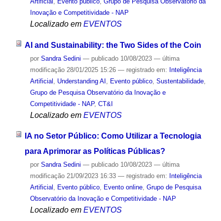
Artificial
,
Evento público
,
Grupo de Pesquisa Observatório da
Inovação e Competitividade - NAP
Localizado em
EVENTOS
AI and Sustainability: the Two Sides of the Coin
por
Sandra Sedini
—
publicado
10/08/2023
—
última
modificação
28/01/2025 15:26
— registrado em:
Inteligência
Artificial
,
Understanding AI
,
Evento público
,
Sustentabilidade
,
Grupo de Pesquisa Observatório da Inovação e
Competitividade - NAP
,
CT&I
Localizado em
EVENTOS
IA no Setor Público: Como Utilizar a Tecnologia
para Aprimorar as Políticas Públicas?
por
Sandra Sedini
—
publicado
10/08/2023
—
última
modificação
21/09/2023 16:33
— registrado em:
Inteligência
Artificial
,
Evento público
,
Evento online
,
Grupo de Pesquisa
Observatório da Inovação e Competitividade - NAP
Localizado em
EVENTOS