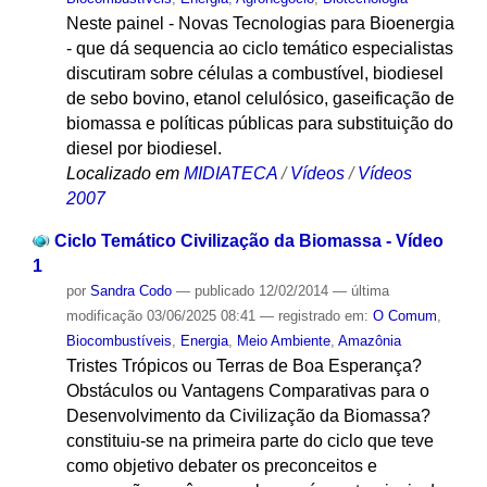
Neste painel - Novas Tecnologias para Bioenergia
- que dá sequencia ao ciclo temático especialistas
discutiram sobre células a combustível, biodiesel
de sebo bovino, etanol celulósico, gaseificação de
biomassa e políticas públicas para substituição do
diesel por biodiesel.
Localizado em
MIDIATECA
/
Vídeos
/
Vídeos
2007
Ciclo Temático Civilização da Biomassa - Vídeo
1
por
Sandra Codo
—
publicado
12/02/2014
—
última
modificação
03/06/2025 08:41
— registrado em:
O Comum
,
Biocombustíveis
,
Energia
,
Meio Ambiente
,
Amazônia
Tristes Trópicos ou Terras de Boa Esperança?
Obstáculos ou Vantagens Comparativas para o
Desenvolvimento da Civilização da Biomassa?
constituiu-se na primeira parte do ciclo que teve
como objetivo debater os preconceitos e