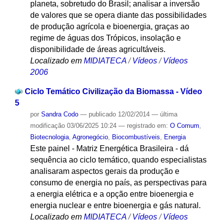
planeta, sobretudo do Brasil; analisar a inversão
de valores que se opera diante das possibilidades
de produção agrícola e bioenergia, graças ao
regime de águas dos Trópicos, insolação e
disponibilidade de áreas agricultáveis.
Localizado em
MIDIATECA
/
Vídeos
/
Vídeos
2006
Ciclo Temático Civilização da Biomassa - Vídeo
5
por
Sandra Codo
—
publicado
12/02/2014
—
última
modificação
03/06/2025 10:24
— registrado em:
O Comum
,
Biotecnologia
,
Agronegócio
,
Biocombustíveis
,
Energia
Este painel - Matriz Energética Brasileira - dá
sequência ao ciclo temático, quando especialistas
analisaram aspectos gerais da produção e
consumo de energia no país, as perspectivas para
a energia elétrica e a opção entre bioenergia e
energia nuclear e entre bioenergia e gás natural.
Localizado em
MIDIATECA
/
Vídeos
/
Vídeos