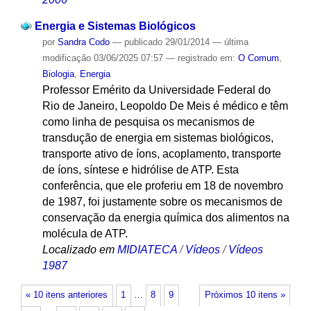
Energia e Sistemas Biológicos
por
Sandra Codo
—
publicado
29/01/2014
—
última
modificação
03/06/2025 07:57
— registrado em:
O Comum
,
Biologia
,
Energia
Professor Emérito da Universidade Federal do
Rio de Janeiro, Leopoldo De Meis é médico e têm
como linha de pesquisa os mecanismos de
transdução de energia em sistemas biológicos,
transporte ativo de íons, acoplamento, transporte
de íons, síntese e hidrólise de ATP. Esta
conferência, que ele proferiu em 18 de novembro
de 1987, foi justamente sobre os mecanismos de
conservação da energia química dos alimentos na
molécula de ATP.
Localizado em
MIDIATECA
/
Vídeos
/
Vídeos
1987
« 10 itens anteriores
1
…
8
9
Próximos 10 itens »