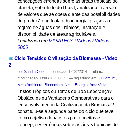
concepções errôneas sobre as áreas tropicais do
planeta, sobretudo do Brasil; analisar a inversão
de valores que se opera diante das possibilidades
de produção agrícola e bioenergia, graças ao
regime de águas dos Trópicos, insolação e
disponibilidade de áreas agricultáveis.
Localizado em
MIDIATECA
/
Vídeos
/
Vídeos
2006
Ciclo Temático Civilização da Biomassa - Vídeo
2
por
Sandra Codo
—
publicado
12/02/2014
—
última
modificação
03/06/2025 08:41
— registrado em:
O Comum
,
Meio Ambiente
,
Biocombustíveis
,
Energia
,
Amazônia
Tristes Trópicos ou Terras de Boa Esperança?
Obstáculos ou Vantagens Comparativas para o
Desenvolvimento da Civilização da Biomassa?
constituiu-se a segunda parte do ciclo que teve
como objetivo debater os preconceitos e
concepções errôneas sobre as áreas tropicais do