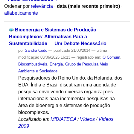
Ordenar por
relevância
·
data (mais recente primeiro)
·
alfabeticamente
Bioenergia e Sistemas de Produção
Biocomplexos: Alternativas Para a
Sustentabilidade — Um Debate Necessário
por
Sandra Codo
—
publicado
21/03/2014
—
última
modificação
03/06/2025 16:13
— registrado em:
O Comum
,
Biocombustíveis
,
Energia
,
Grupo de Pesquisa Meio
Ambiente e Sociedade
Pesquisadores do Reino Unido, da Holanda, dos
EUA, Índia e Brasil discutiram uma agenda de
pesquisa envolvendo diversas organizações
internacionais para incrementar pesquisas na
área de bioenergia e sistemas de produção
biocomplexos.
Localizado em
MIDIATECA
/
Vídeos
/
Vídeos
2009