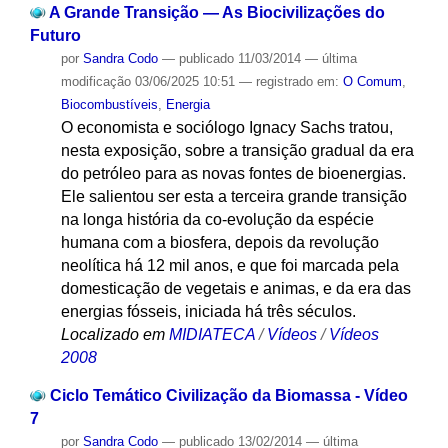
A Grande Transição — As Biocivilizações do
Futuro
por
Sandra Codo
—
publicado
11/03/2014
—
última
modificação
03/06/2025 10:51
— registrado em:
O Comum
,
Biocombustíveis
,
Energia
O economista e sociólogo Ignacy Sachs tratou,
nesta exposição, sobre a transição gradual da era
do petróleo para as novas fontes de bioenergias.
Ele salientou ser esta a terceira grande transição
na longa história da co-evolução da espécie
humana com a biosfera, depois da revolução
neolítica há 12 mil anos, e que foi marcada pela
domesticação de vegetais e animas, e da era das
energias fósseis, iniciada há três séculos.
Localizado em
MIDIATECA
/
Vídeos
/
Vídeos
2008
Ciclo Temático Civilização da Biomassa - Vídeo
7
por
Sandra Codo
—
publicado
13/02/2014
—
última