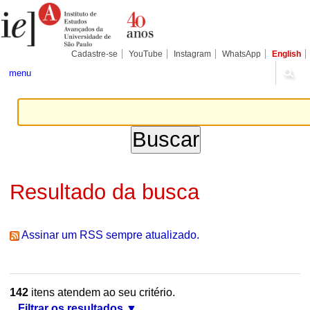
Ir
Ferramentas
Seções
para
Pessoais
o
conteúdo.
|
Cadastre-se
YouTube
Instagram
WhatsApp
English
Ir
para
menu
a
navegação
Resultado da busca
Assinar um RSS sempre atualizado.
142
itens atendem ao seu critério.
Filtrar os resultados