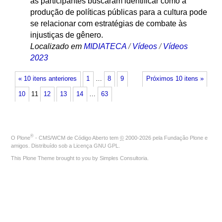
as participantes buscaram identificar como a
produção de políticas públicas para a cultura pode
se relacionar com estratégias de combate às
injustiças de gênero.
Localizado em
MIDIATECA
/
Vídeos
/
Vídeos
2023
« 10 itens anteriores
1
…
8
9
Próximos 10 itens »
10
11
12
13
14
…
63
®
O
Plone
- CMS/WCM de Código Aberto
tem
©
2000-2026 pela
Fundação Plone
e
amigos. Distribuído sob a
Licença GNU GPL
.
This Plone Theme brought to you by
Simples Consultoria
.