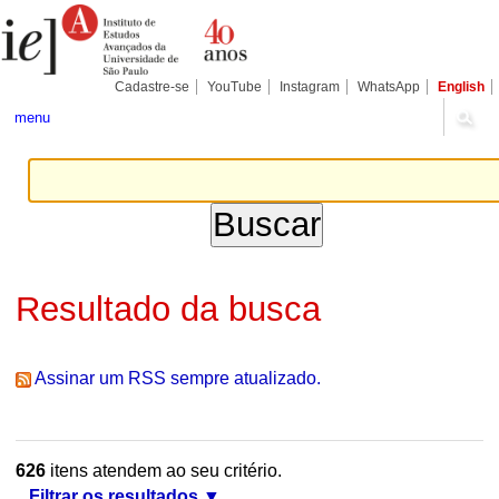
Ir
Ferramentas
Seções
para
Pessoais
o
conteúdo.
|
Cadastre-se
YouTube
Instagram
WhatsApp
English
Ir
para
menu
a
navegação
Resultado da busca
Assinar um RSS sempre atualizado.
626
itens atendem ao seu critério.
Filtrar os resultados