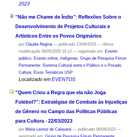
2023
“Não me Chame de Índio”: Reflexões Sobre o
Desenvolvimento de Projetos Culturais e
Artísticos Entre os Povos Originários
por
Cláudia Regina
—
publicado
13/04/2023
—
última
modificação
26/05/2023 15:12
— registrado em:
Evento
público
,
Evento online
,
Indígenas
,
Grupo de Pesquisa Fórum
Permanente: Sistema Cultural entre o Público e o Privado
,
Cultura
,
Eixos Temáticos USP
Localizado em
EVENTOS
"Quem Criou a Regra que ela não Joga
Futebol?”: Estratégias de Combate às Injustiças
de Gênero no Campo das Políticas Públicas
para Cultura - 22/03/2023
por
Maria Leonor de Calasans
—
publicado
06/04/2023
—
registrado em:
Grupo de Pesquisa Fórum Permanente: