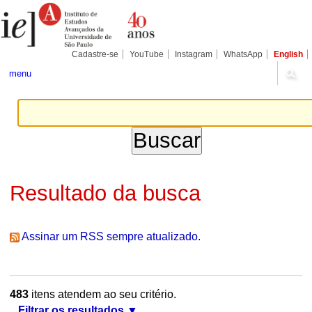
Ir
Ferramentas
Seções
para
Pessoais
o
conteúdo.
|
Cadastre-se
YouTube
Instagram
WhatsApp
English
Ir
para
menu
a
navegação
Resultado da busca
Assinar um RSS sempre atualizado.
483
itens atendem ao seu critério.
Filtrar os resultados