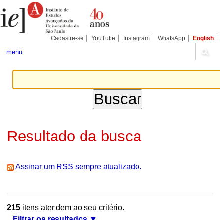
Ir
Ferramentas
Seções
para
Pessoais
o
conteúdo.
|
Cadastre-se
YouTube
Instagram
WhatsApp
English
Ir
para
menu
a
navegação
Resultado da busca
Assinar um RSS sempre atualizado.
215
itens atendem ao seu critério.
Filtrar os resultados