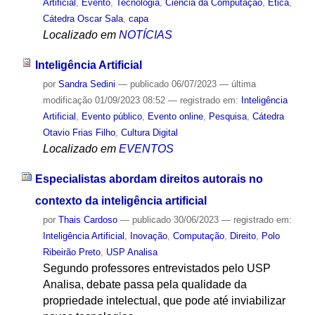
Artificial
,
Evento
,
Tecnologia
,
Ciência da Computação
,
Ética
,
Cátedra Oscar Sala
,
capa
Localizado em
NOTÍCIAS
Inteligência Artificial
por
Sandra Sedini
—
publicado
06/07/2023
—
última
modificação
01/09/2023 08:52
— registrado em:
Inteligência
Artificial
,
Evento público
,
Evento online
,
Pesquisa
,
Cátedra
Otavio Frias Filho
,
Cultura Digital
Localizado em
EVENTOS
Especialistas abordam direitos autorais no
contexto da inteligência artificial
por
Thais Cardoso
—
publicado
30/06/2023
— registrado em:
Inteligência Artificial
,
Inovação
,
Computação
,
Direito
,
Polo
Ribeirão Preto
,
USP Analisa
Segundo professores entrevistados pelo USP
Analisa, debate passa pela qualidade da
propriedade intelectual, que pode até inviabilizar