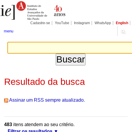
Ir
Ferramentas
Seções
para
Pessoais
o
conteúdo.
|
Cadastre-se
YouTube
Instagram
WhatsApp
English
Ir
para
menu
a
navegação
Resultado da busca
Assinar um RSS sempre atualizado.
483
itens atendem ao seu critério.
Filtrar os resultados