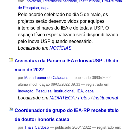
em:
Inovação
,
Interdisciplinaridade
,
Institucional
,
Pró-Reitoria
de Pesquisa
,
capa
Pelo acordo celebrado no dia 5 de maio, os
projetos serão desenvolvidos por equipes
interdisciplinares do IEA e de toda a USP. O
espaço físico especializado será disponibilizado
pelo Inova USP quando necessário.
Localizado em
NOTÍCIAS
Assinatura da Parceria IEA e Inova/USP - 05 de
maio de 2022
por
Maria Leonor de Calasans
—
publicado
06/05/2022
—
última modificação
09/05/2022 09:33
— registrado em:
Inovação
,
Pesquisa
,
Institucional
,
IEA
,
capa
Localizado em
MIDIATECA
/
Fotos
/
Institucional
Coordenador de grupo do IEA-RP recebe título
de doutor honoris causa
por
Thais Cardoso
—
publicado
26/04/2022
— registrado em: