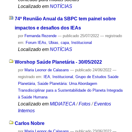
Localizado em
NOTÍCIAS
74ª Reunião Anual da SBPC tem painel sobre
impactos e desafios dos IEAs
por
Fernanda Rezende
—
publicado
25/07/2022
— registrado
em:
Forum IEAs
,
Ubias
,
capa
,
Institucional
Localizado em
NOTÍCIAS
Worshop Saúde Planetária - 30/05/2022
por
Maria Leonor de Calasans
—
publicado
24/06/2022
—
registrado em:
IEA
,
Institucional
,
Grupo de Estudos Saúde
Planetária
,
Saúde Planetária: Uma Abordagem
Transdisciplinar para a Sustentabilidade do Planeta Integrada
à Saúde Humana
Localizado em
MIDIATECA
/
Fotos
/
Eventos
Internos
Carlos Nobre
por
Maria Leonor de Calasans
—
publicado
23/06/2022
—