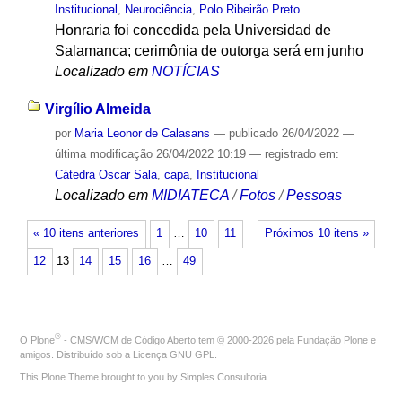
Institucional
,
Neurociência
,
Polo Ribeirão Preto
Honraria foi concedida pela Universidad de
Salamanca; cerimônia de outorga será em junho
Localizado em
NOTÍCIAS
Virgílio Almeida
por
Maria Leonor de Calasans
—
publicado
26/04/2022
—
última modificação
26/04/2022 10:19
— registrado em:
Cátedra Oscar Sala
,
capa
,
Institucional
Localizado em
MIDIATECA
/
Fotos
/
Pessoas
« 10 itens anteriores
1
…
10
11
Próximos 10 itens »
12
13
14
15
16
…
49
®
O
Plone
- CMS/WCM de Código Aberto
tem
©
2000-2026 pela
Fundação Plone
e
amigos. Distribuído sob a
Licença GNU GPL
.
This Plone Theme brought to you by
Simples Consultoria
.